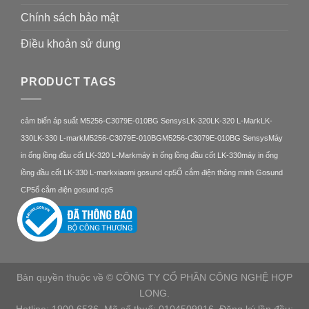
Chính sách bảo mật
Điều khoản sử dung
PRODUCT TAGS
cảm biến áp suất M5256-C3079E-010BG Sensys
LK-320
LK-320 L-Mark
LK-
330
LK-330 L-mark
M5256-C3079E-010BG
M5256-C3079E-010BG Sensys
Máy
in ống lồng đầu cốt LK-320 L-Mark
máy in ống lồng đầu cốt LK-330
máy in ống
lồng đầu cốt LK-330 L-mark
xiaomi gosund cp5
Ổ cắm điện thông minh Gosund
CP5
ổ cắm điện gosund cp5
Bản quyền thuộc về © CÔNG TY CỔ PHẦN CÔNG NGHỆ HỢP
LONG.