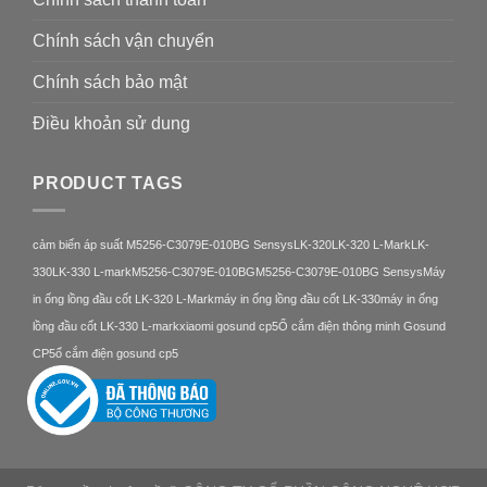
Chính sách vận chuyển
Chính sách bảo mật
Điều khoản sử dung
PRODUCT TAGS
cảm biến áp suất M5256-C3079E-010BG Sensys
LK-320
LK-320 L-Mark
LK-
330
LK-330 L-mark
M5256-C3079E-010BG
M5256-C3079E-010BG Sensys
Máy
in ống lồng đầu cốt LK-320 L-Mark
máy in ống lồng đầu cốt LK-330
máy in ống
lồng đầu cốt LK-330 L-mark
xiaomi gosund cp5
Ổ cắm điện thông minh Gosund
CP5
ổ cắm điện gosund cp5