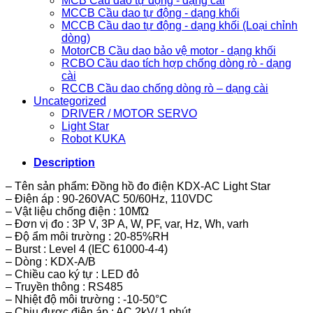
MCB Cầu dao tự động - dạng cài
MCCB Cầu dao tự động - dạng khối
MCCB Cầu dao tự động - dạng khối (Loại chỉnh
dòng)
MotorCB Cầu dao bảo vệ motor - dạng khối
RCBO Cầu dao tích hợp chống dòng rò - dạng
cài
RCCB Cầu dao chống dòng rò – dạng cài
Uncategorized
DRIVER / MOTOR SERVO
Light Star
Robot KUKA
Description
– Tên sản phẩm: Đồng hồ đo điện KDX-AC Light Star
– Điện áp : 90-260VAC 50/60Hz, 110VDC
– Vật liệu chống điện : 10MΏ
– Đơn vị đo : 3P V, 3P A, W, PF, var, Hz, Wh, varh
– Độ ẩm môi trường : 20-85%RH
– Burst : Level 4 (IEC 61000-4-4)
– Dòng : KDX-A/B
– Chiều cao ký tự : LED đỏ
– Truyền thông : RS485
– Nhiệt độ môi trường : -10-50°C
– Chịu được điện áp : AC 2kV/ 1 phút