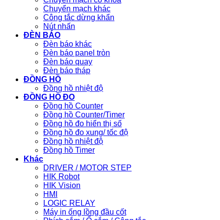
Chuyển mạch khác
Công tắc dừng khẩn
Nút nhấn
ĐÈN BÁO
Đèn báo khác
Đèn báo panel tròn
Đèn báo quay
Đèn báo tháp
ĐỒNG HỒ
Đồng hồ nhiệt độ
ĐỒNG HỒ ĐO
Đồng hồ Counter
Đồng hồ Counter/Timer
Đồng hồ đo hiển thị số
Đồng hồ đo xung/ tốc độ
Đồng hồ nhiệt độ
Đồng hồ Timer
Khác
DRIVER / MOTOR STEP
HIK Robot
HIK Vision
HMI
LOGIC RELAY
Máy in ống lồng đầu cốt