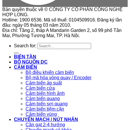
Bản quyền thuộc về © CÔNG TY CỔ PHẦN CÔNG NGHỆ
HỢP LONG.
Hotline: 1900 6536. Mã số thuế: 0104509916. Đăng ký lần
đầu: ngày 05 tháng 03 năm 2010.
Địa chỉ: Tầng 2, tháp A Mandarin Garden 2, số 99 phố Tân
Mai, Phường Tương Mai, TP. Hà Nội.
Search for:
BIẾN TẦN
BỘ NGUỒN DC
CẢM BIẾN
Bộ điều khiển cảm biến
Bộ mã hóa vòng quay / Encoder
Cảm biến áp suất
Cảm biến cửa
Cảm biến hình ảnh
Cảm biến quang
Cảm biến sợi quang
Cảm biến tiệm cận
Cảm biến vùng
CHUYỂN MẠCH / NÚT NHẤN
Cần gạt 2-4 hướng
Chuyển mạch có khóa