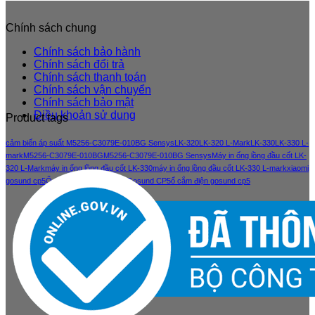
Chính sách chung
Chính sách bảo hành
Chính sách đổi trả
Chính sách thanh toán
Chính sách vận chuyển
Chính sách bảo mật
Điều khoản sử dung
Product tags
cảm biến áp suất M5256-C3079E-010BG Sensys
LK-320
LK-320 L-Mark
LK-330
LK-330 L-
mark
M5256-C3079E-010BG
M5256-C3079E-010BG Sensys
Máy in ống lồng đầu cốt LK-
320 L-Mark
máy in ống lồng đầu cốt LK-330
máy in ống lồng đầu cốt LK-330 L-mark
xiaomi
gosund cp5
Ổ cắm điện thông minh Gosund CP5
ổ cắm điện gosund cp5