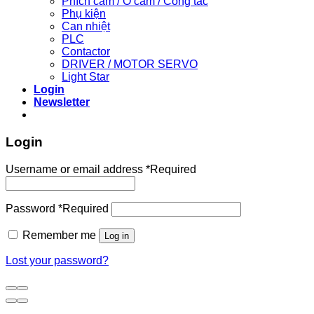
Phích cắm / Ổ cắm / Công tắc
Phụ kiện
Can nhiệt
PLC
Contactor
DRIVER / MOTOR SERVO
Light Star
Login
Newsletter
Login
Username or email address
*
Required
Password
*
Required
Remember me
Log in
Lost your password?