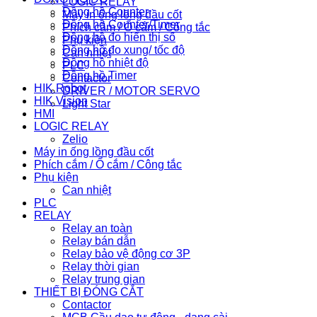
LOGIC RELAY
Đồng hồ Counter
Máy in ống lồng đầu cốt
Đồng hồ Counter/Timer
Phích cắm / Ổ cắm / Công tắc
Đồng hồ đo hiển thị số
Phụ kiện
Đồng hồ đo xung/ tốc độ
Can nhiệt
Đồng hồ nhiệt độ
PLC
Đồng hồ Timer
Contactor
HIK Robot
DRIVER / MOTOR SERVO
HIK Vision
Light Star
HMI
LOGIC RELAY
Zelio
Máy in ống lồng đầu cốt
Phích cắm / Ổ cắm / Công tắc
Phụ kiện
Can nhiệt
PLC
RELAY
Relay an toàn
Relay bán dẫn
Relay bảo vệ động cơ 3P
Relay thời gian
Relay trung gian
THIẾT BỊ ĐÓNG CẮT
Contactor