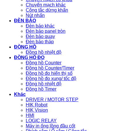
Chuyển mạch khác
Công tắc dừng khẩn
Nút nhấn
ĐÈN BÁO
Đèn báo khác
Đèn báo panel tròn
Đèn báo quay
Đèn báo tháp
ĐỒNG HỒ
Đồng hồ nhiệt độ
ĐỒNG HỒ ĐO
Đồng hồ Counter
Đồng hồ Counter/Timer
Đồng hồ đo hiển thị số
Đồng hồ đo xung/ tốc độ
Đồng hồ nhiệt độ
Đồng hồ Timer
Khác
DRIVER / MOTOR STEP
HIK Robot
HIK Vision
HMI
LOGIC RELAY
Máy in ống lồng đầu cốt