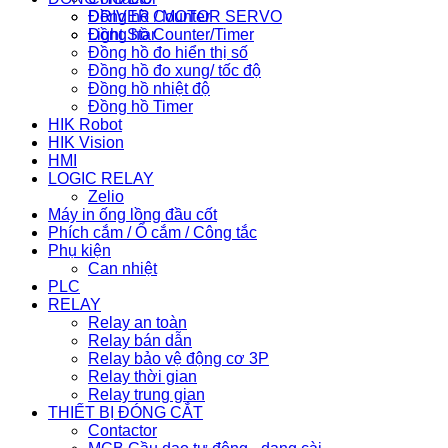
Đồng hồ Counter
DRIVER / MOTOR SERVO
Đồng hồ Counter/Timer
Light Star
Đồng hồ đo hiển thị số
Đồng hồ đo xung/ tốc độ
Đồng hồ nhiệt độ
Đồng hồ Timer
HIK Robot
HIK Vision
HMI
LOGIC RELAY
Zelio
Máy in ống lồng đầu cốt
Phích cắm / Ổ cắm / Công tắc
Phụ kiện
Can nhiệt
PLC
RELAY
Relay an toàn
Relay bán dẫn
Relay bảo vệ động cơ 3P
Relay thời gian
Relay trung gian
THIẾT BỊ ĐÓNG CẮT
Contactor