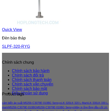
Quick View
Đèn báo tháp
SLPF-320-RYG
Chính sách chung
Chính sách bảo hành
Chính sách đổi trả
Chính sách thanh toán
Chính sách vận chuyển
Chính sách bảo mật
Điều khoản sử dung
Product tags
cảm biến áp suất M5256-C3079E-010BG Sensys
LK-320
LK-320 L-Mark
LK-330
LK-330 L-
mark
M5256-C3079E-010BG
M5256-C3079E-010BG Sensys
Máy in ống lồng đầu cốt LK-