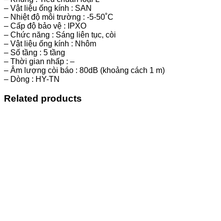
– Vật liệu ống kính : SAN
– Nhiệt độ môi trường : -5-50˚C
– Cấp độ bảo vệ : IPXO
– Chức năng : Sáng liên tục, còi
– Vật liệu ống kính : Nhôm
– Số tầng : 5 tầng
– Thời gian nhấp : –
– Âm lượng còi báo : 80dB (khoảng cách 1 m)
– Dòng : HY-TN
Related products