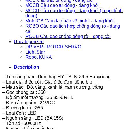
MCB Cầu dao tự động - dạng cài
MCCB Cầu dao tự động - dạng khối
MCCB Cầu dao tự động - dạng khối (Loại chỉnh
dòng)
MotorCB Cầu dao bảo vệ motor - dạng khối
RCBO Cầu dao tích hợp chống dòng rò - dạng
cài
RCCB Cầu dao chống dòng rò – dạng cài
Uncategorized
DRIVER / MOTOR SERVO
Light Star
Robot KUKA
Description
– Tên sản phẩm: Đèn tháp HY-TBLN-24-5 Hanyoung
– Loại giai điệu còi : Giai điệu đơn, tiếng bíp
– Màu sắc : Đỏ, vàng, xanh lá, xanh dương, trắng
– Góc phóng xạ : 360˚
– Độ ẩm môi trường : 35-85% R.H.
– Điện áp nguồn : 24VDC
– Đường kính : Ø55
– Loại đèn : LED
– Nguồn sáng : LED (BA 15S)
– Tần số : 50/60Hz
– Khung : Tiêu chuẩn loại L