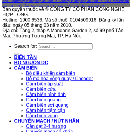
320 L-Mark
máy in ống lồng đầu cốt LK-330
máy in ống lồng đầu cốt LK-330 L-mark
xiaomi
gosund cp5
Ổ cắm điện thông minh Gosund CP5
ổ cắm điện gosund cp5
Bản quyền thuộc về © CÔNG TY CỔ PHẦN CÔNG NGHỆ
HỢP LONG.
Hotline: 1900 6536. Mã số thuế: 0104509916. Đăng ký lần
đầu: ngày 05 tháng 03 năm 2010.
Địa chỉ: Tầng 2, tháp A Mandarin Garden 2, số 99 phố Tân
Mai, Phường Tương Mai, TP. Hà Nội.
Search for:
BIẾN TẦN
BỘ NGUỒN DC
CẢM BIẾN
Bộ điều khiển cảm biến
Bộ mã hóa vòng quay / Encoder
Cảm biến áp suất
Cảm biến cửa
Cảm biến hình ảnh
Cảm biến quang
Cảm biến sợi quang
Cảm biến tiệm cận
Cảm biến vùng
CHUYỂN MẠCH / NÚT NHẤN
Cần gạt 2-4 hướng
Chuyển mạch có khóa