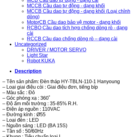
MCB Cầu dao tự động - dạng cài
MCCB Cầu dao tự động - dạng khối
MCCB Cầu dao tự động - dạng khối (Loại chỉnh
dòng)
MotorCB Cầu dao bảo vệ motor - dạng khối
RCBO Cầu dao tích hợp chống dòng rò - dạng
cài
RCCB Cầu dao chống dòng rò – dạng cài
Uncategorized
DRIVER / MOTOR SERVO
Light Star
Robot KUKA
Description
– Tên sản phẩm: Đèn tháp HY-TBLN-110-1 Hanyoung
– Loại giai điệu còi : Giai điệu đơn, tiếng bíp
– Màu sắc : Đỏ
– Góc phóng xạ : 360˚
– Độ ẩm môi trường : 35-85% R.H.
– Điện áp nguồn : 110VAC
– Đường kính : Ø55
– Loại đèn : LED
– Nguồn sáng : LED (BA 15S)
– Tần số : 50/60Hz
– Khung : Tiêu chuẩn loại L