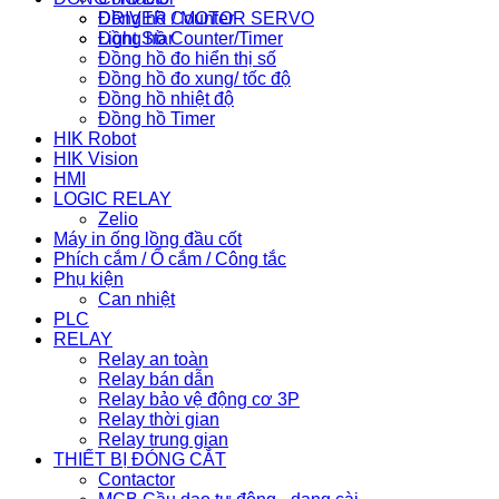
Đồng hồ Counter
DRIVER / MOTOR SERVO
Đồng hồ Counter/Timer
Light Star
Đồng hồ đo hiển thị số
Đồng hồ đo xung/ tốc độ
Đồng hồ nhiệt độ
Đồng hồ Timer
HIK Robot
HIK Vision
HMI
LOGIC RELAY
Zelio
Máy in ống lồng đầu cốt
Phích cắm / Ổ cắm / Công tắc
Phụ kiện
Can nhiệt
PLC
RELAY
Relay an toàn
Relay bán dẫn
Relay bảo vệ động cơ 3P
Relay thời gian
Relay trung gian
THIẾT BỊ ĐÓNG CẮT
Contactor