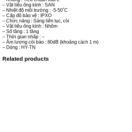
– Vật liệu ống kính : SAN
– Nhiệt độ môi trường : -5-50˚C
– Cấp độ bảo vệ : IPXO
– Chức năng : Sáng liên tục, còi
– Vật liệu ống kính : Nhôm
– Số tầng : 1 tầng
– Thời gian nhấp : –
– Âm lượng còi báo : 80dB (khoảng cách 1 m)
– Dòng : HY-TN
Related products