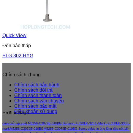
Quick View
Đèn báo tháp
SLG-302-RYG
Chính sách chung
Chính sách bảo hành
Chính sách đổi trả
Chính sách thanh toán
Chính sách vận chuyển
Chính sách bảo mật
Điều khoản sử dung
Product tags
cảm biến áp suất M5256-C3079E-010BG Sensys
LK-320
LK-320 L-Mark
LK-330
LK-330 L-
mark
M5256-C3079E-010BG
M5256-C3079E-010BG Sensys
Máy in ống lồng đầu cốt LK-