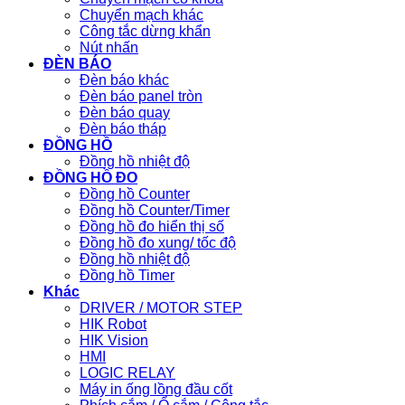
Chuyển mạch khác
Công tắc dừng khẩn
Nút nhấn
ĐÈN BÁO
Đèn báo khác
Đèn báo panel tròn
Đèn báo quay
Đèn báo tháp
ĐỒNG HỒ
Đồng hồ nhiệt độ
ĐỒNG HỒ ĐO
Đồng hồ Counter
Đồng hồ Counter/Timer
Đồng hồ đo hiển thị số
Đồng hồ đo xung/ tốc độ
Đồng hồ nhiệt độ
Đồng hồ Timer
Khác
DRIVER / MOTOR STEP
HIK Robot
HIK Vision
HMI
LOGIC RELAY
Máy in ống lồng đầu cốt