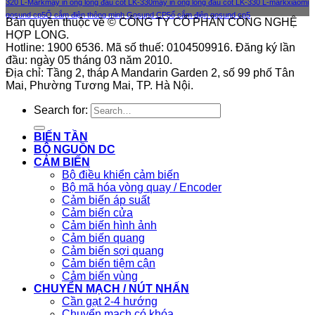
320 L-Mark
máy in ống lồng đầu cốt LK-330
máy in ống lồng đầu cốt LK-330 L-mark
xiaomi
gosund cp5
Ổ cắm điện thông minh Gosund CP5
ổ cắm điện gosund cp5
Bản quyền thuộc về © CÔNG TY CỔ PHẦN CÔNG NGHỆ
HỢP LONG.
Hotline: 1900 6536. Mã số thuế: 0104509916. Đăng ký lần
đầu: ngày 05 tháng 03 năm 2010.
Địa chỉ: Tầng 2, tháp A Mandarin Garden 2, số 99 phố Tân
Mai, Phường Tương Mai, TP. Hà Nội.
Search for:
BIẾN TẦN
BỘ NGUỒN DC
CẢM BIẾN
Bộ điều khiển cảm biến
Bộ mã hóa vòng quay / Encoder
Cảm biến áp suất
Cảm biến cửa
Cảm biến hình ảnh
Cảm biến quang
Cảm biến sợi quang
Cảm biến tiệm cận
Cảm biến vùng
CHUYỂN MẠCH / NÚT NHẤN
Cần gạt 2-4 hướng
Chuyển mạch có khóa