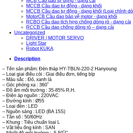
MCB Cầu dao tự động - dạng cài
MCCB Cầu dao tự động - dạng khối
MCCB Cầu dao tự động - dạng khối (Loại chỉnh d
MotorCB Cầu dao bảo vệ motor - dạng khối
RCBO Cầu dao tích hợp chống dòng rò - dạng cài
RCCB Cầu dao chống dòng rò – dạng cài
Uncategorized
DRIVER / MOTOR SERVO
Light Star
Robot KUKA
Description
– Tên sản phẩm: Đèn tháp HY-TBLN-220-2 Hanyoung
– Loại giai điệu còi : Giai điệu đơn, tiếng bíp
– Màu sắc : Đỏ, xanh lá
– Góc phóng xạ : 360˚
– Độ ẩm môi trường : 35-85% R.H.
– Điện áp nguồn : 220VAC
– Đường kính : Ø55
– Loại đèn : LED
– Nguồn sáng : LED (BA 15S)
– Tần số : 50/60Hz
– Khung : Tiêu chuẩn loại L
– Vật liệu ống kính : SAN
– Nhiệt độ môi trường : -5-50˚C