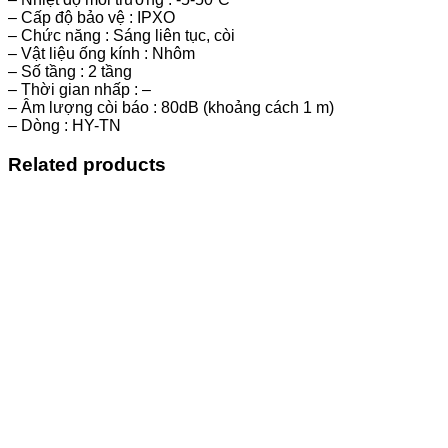
– Cấp độ bảo vệ : IPXO
– Chức năng : Sáng liên tục, còi
– Vật liệu ống kính : Nhôm
– Số tầng : 2 tầng
– Thời gian nhấp : –
– Âm lượng còi báo : 80dB (khoảng cách 1 m)
– Dòng : HY-TN
Related products