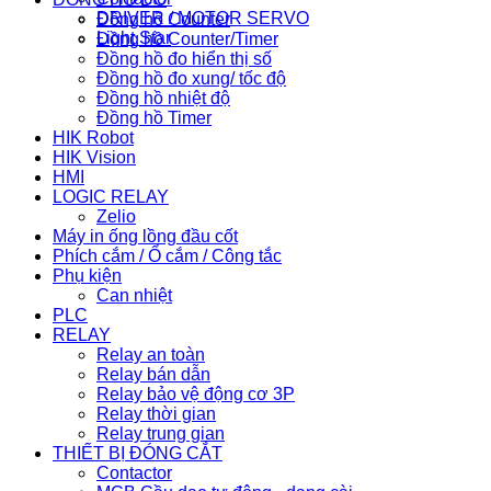
DRIVER / MOTOR SERVO
Đồng hồ Counter
Light Star
Đồng hồ Counter/Timer
Đồng hồ đo hiển thị số
Đồng hồ đo xung/ tốc độ
Đồng hồ nhiệt độ
Đồng hồ Timer
HIK Robot
HIK Vision
HMI
LOGIC RELAY
Zelio
Máy in ống lồng đầu cốt
Phích cắm / Ổ cắm / Công tắc
Phụ kiện
Can nhiệt
PLC
RELAY
Relay an toàn
Relay bán dẫn
Relay bảo vệ động cơ 3P
Relay thời gian
Relay trung gian
THIẾT BỊ ĐÓNG CẮT
Contactor