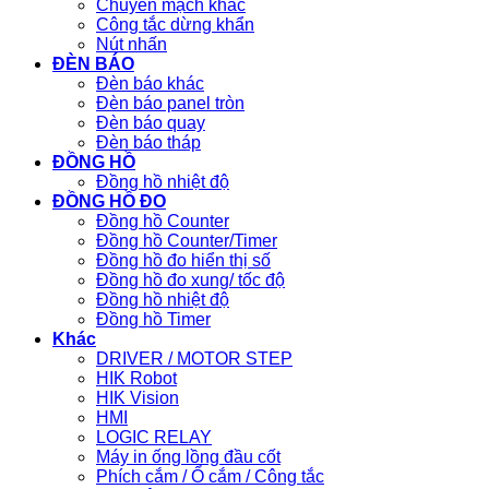
Chuyển mạch khác
Công tắc dừng khẩn
Nút nhấn
ĐÈN BÁO
Đèn báo khác
Đèn báo panel tròn
Đèn báo quay
Đèn báo tháp
ĐỒNG HỒ
Đồng hồ nhiệt độ
ĐỒNG HỒ ĐO
Đồng hồ Counter
Đồng hồ Counter/Timer
Đồng hồ đo hiển thị số
Đồng hồ đo xung/ tốc độ
Đồng hồ nhiệt độ
Đồng hồ Timer
Khác
DRIVER / MOTOR STEP
HIK Robot
HIK Vision
HMI
LOGIC RELAY
Máy in ống lồng đầu cốt
Phích cắm / Ổ cắm / Công tắc