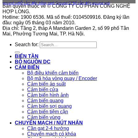
gosund cp5
Ổ cắm điện thông minh Gosund CP5
ổ cắm điện gosund cp5
Bản quyền thuộc về © CÔNG TY CỔ PHẦN CÔNG NGHỆ
HỢP LONG.
Hotline: 1900 6536. Mã số thuế: 0104509916. Đăng ký lần
đầu: ngày 05 tháng 03 năm 2010.
Địa chỉ: Tầng 2, tháp A Mandarin Garden 2, số 99 phố Tân
Mai, Phường Tương Mai, TP. Hà Nội.
Search for:
BIẾN TẦN
BỘ NGUỒN DC
CẢM BIẾN
Bộ điều khiển cảm biến
Bộ mã hóa vòng quay / Encoder
Cảm biến áp suất
Cảm biến cửa
Cảm biến hình ảnh
Cảm biến quang
Cảm biến sợi quang
Cảm biến tiệm cận
Cảm biến vùng
CHUYỂN MẠCH / NÚT NHẤN
Cần gạt 2-4 hướng
Chuyển mạch có khóa