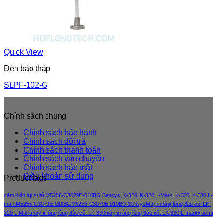
Quick View
Đèn báo tháp
SLPF-102-G
Chính sách chung
Chính sách bảo hành
Chính sách đổi trả
Chính sách thanh toán
Chính sách vận chuyển
Chính sách bảo mật
Điều khoản sử dung
Product tags
cảm biến áp suất M5256-C3079E-010BG Sensys
LK-320
LK-320 L-Mark
LK-330
LK-330 L-
mark
M5256-C3079E-010BG
M5256-C3079E-010BG Sensys
Máy in ống lồng đầu cốt LK-
320 L-Mark
máy in ống lồng đầu cốt LK-330
máy in ống lồng đầu cốt LK-330 L-mark
xiaomi