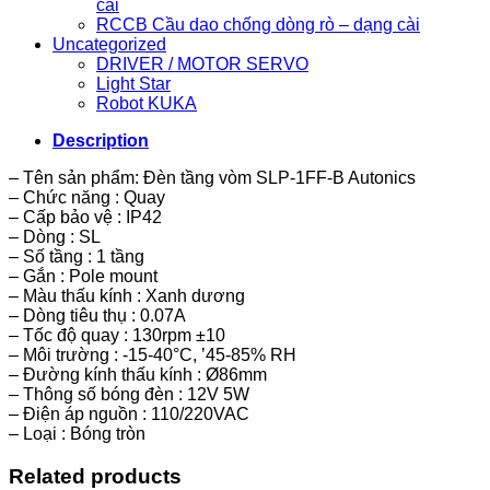
cài
RCCB Cầu dao chống dòng rò – dạng cài
Uncategorized
DRIVER / MOTOR SERVO
Light Star
Robot KUKA
Description
– Tên sản phẩm: Đèn tầng vòm SLP-1FF-B Autonics
– Chức năng : Quay
– Cấp bảo vệ : IP42
– Dòng : SL
– Số tầng : 1 tầng
– Gắn : Pole mount
– Màu thấu kính : Xanh dương
– Dòng tiêu thụ : 0.07A
– Tốc độ quay : 130rpm ±10
– Môi trường : -15-40°C, ’45-85% RH
– Đường kính thấu kính : Ø86mm
– Thông số bóng đèn : 12V 5W
– Điện áp nguồn : 110/220VAC
– Loại : Bóng tròn
Related products