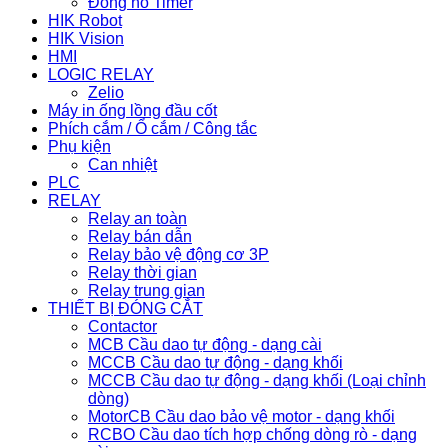
Đồng hồ Timer
HIK Robot
HIK Vision
HMI
LOGIC RELAY
Zelio
Máy in ống lồng đầu cốt
Phích cắm / Ổ cắm / Công tắc
Phụ kiện
Can nhiệt
PLC
RELAY
Relay an toàn
Relay bán dẫn
Relay bảo vệ động cơ 3P
Relay thời gian
Relay trung gian
THIẾT BỊ ĐÓNG CẮT
Contactor
MCB Cầu dao tự động - dạng cài
MCCB Cầu dao tự động - dạng khối
MCCB Cầu dao tự động - dạng khối (Loại chỉnh
dòng)
MotorCB Cầu dao bảo vệ motor - dạng khối
RCBO Cầu dao tích hợp chống dòng rò - dạng