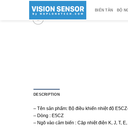
Skip
BIẾN TẦN
BỘ N
to
content
DESCRIPTION
– Tên sản phẩm: Bộ điều khiển nhiệt độ E5C
– Dòng : E5CZ
– Ngõ vào cảm biến : Cặp nhiệt điện K, J, T, E