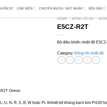
GUỒN DC
CẢM BIẾN
CHUYỂN MẠCH / NÚT NHẤN
ĐÈN BÁO
HOME
/
ĐỒNG HỒ ĐO
/
ĐỒNG
E5CZ-R2T
Bộ điều khiển nhiệt độ E5C
Category:
Đồng hồ nhiệt độ
Z-R2T Omron
, L, U, N, R, S, B, W hoặc PL II/nhiệt kế kháng bạch kim Pt100 