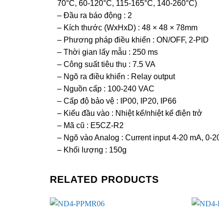
70°C, 60-120°C, 115-165°C, 140-260°C)
– Đầu ra báo động : 2
– Kích thước (WxHxD) : 48 × 48 × 78mm
– Phương pháp điều khiển : ON/OFF, 2-PID
– Thời gian lấy mẫu : 250 ms
– Công suất tiêu thụ : 7.5 VA
– Ngõ ra điều khiển : Relay output
– Nguồn cấp : 100-240 VAC
– Cấp độ bảo vệ : IP00, IP20, IP66
– Kiểu đầu vào : Nhiệt kế/nhiệt kế điện trở
– Mã cũ : E5CZ-R2
– Ngõ vào Analog : Current input 4-20 mA, 0-20
– Khối lượng : 150g
RELATED PRODUCTS