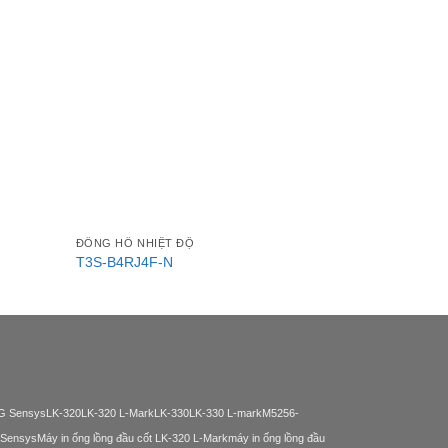
ĐỒNG HỒ NHIỆT ĐỘ
ĐỒNG HỒ NHI
T3S-B4RJ4F-N
ND4-FKMR0
BG Sensys
LK-320
LK-320 L-Mark
LK-330
LK-330 L-mark
M5256-
 Sensys
Máy in ống lồng đầu cốt LK-320 L-Mark
máy in ống lồng đầu