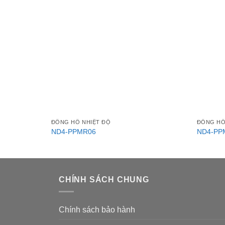
ĐỒNG HỒ NHIỆT ĐỘ
ĐỒNG HỒ
ND4-PPMR06
ND4-PP
CHÍNH SÁCH CHUNG
Chính sách bảo hành