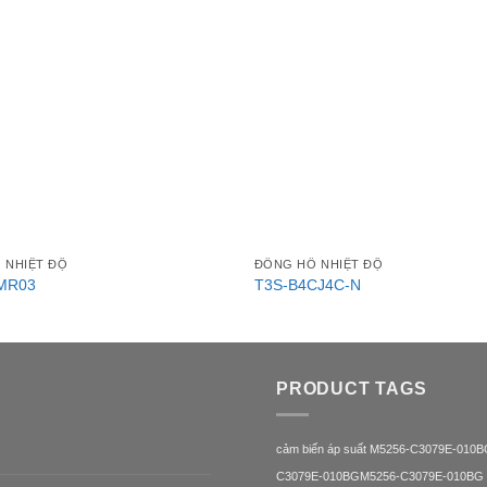
 NHIỆT ĐỘ
ĐỒNG HỒ NHIỆT ĐỘ
MR03
T3S-B4CJ4C-N
PRODUCT TAGS
cảm biến áp suất M5256-C3079E-010
C3079E-010BG
M5256-C3079E-010BG