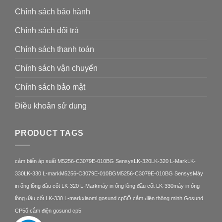
Chính sách bảo hành
Chính sách đổi trả
Chính sách thanh toán
Chính sách vận chuyển
Chính sách bảo mật
Điều khoản sử dung
PRODUCT TAGS
cảm biến áp suất M5256-C3079E-010BG Sensys
LK-320
LK-320 L-Mark
LK-
330
LK-330 L-mark
M5256-C3079E-010BG
M5256-C3079E-010BG Sensys
Máy
in ống lồng đầu cốt LK-320 L-Mark
máy in ống lồng đầu cốt LK-330
máy in ống
lồng đầu cốt LK-330 L-mark
xiaomi gosund cp5
Ổ cắm điện thông minh Gosund
CP5
ổ cắm điện gosund cp5