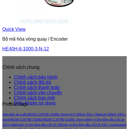
Quick View
Bộ mã hóa vòng quay / Encoder
HE40H-6-1000-3-N-12
Chính sách chung
Chính sách bảo hành
Chính sách đổi trả
Chính sách thanh toán
Chính sách vận chuyển
Chính sách bảo mật
Điều khoản sử dung
Product tags
cảm biến áp suất M5256-C3079E-010BG Sensys
LK-320
LK-320 L-Mark
LK-330
LK-330 L-
mark
M5256-C3079E-010BG
M5256-C3079E-010BG Sensys
Máy in ống lồng đầu cốt LK-
320 L-Mark
máy in ống lồng đầu cốt LK-330
máy in ống lồng đầu cốt LK-330 L-mark
xiaomi