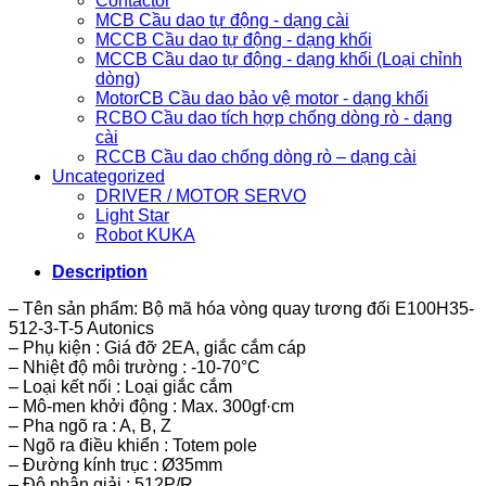
Contactor
MCB Cầu dao tự động - dạng cài
MCCB Cầu dao tự động - dạng khối
MCCB Cầu dao tự động - dạng khối (Loại chỉnh
dòng)
MotorCB Cầu dao bảo vệ motor - dạng khối
RCBO Cầu dao tích hợp chống dòng rò - dạng
cài
RCCB Cầu dao chống dòng rò – dạng cài
Uncategorized
DRIVER / MOTOR SERVO
Light Star
Robot KUKA
Description
– Tên sản phẩm: Bộ mã hóa vòng quay tương đối E100H35-
512-3-T-5 Autonics
– Phụ kiện : Giá đỡ 2EA, giắc cắm cáp
– Nhiệt độ môi trường : -10-70°C
– Loại kết nối : Loại giắc cắm
– Mô-men khởi động : Max. 300gf·cm
– Pha ngõ ra : A, B, Z
– Ngõ ra điều khiển : Totem pole
– Đường kính trục : Ø35mm
– Độ phân giải : 512P/R