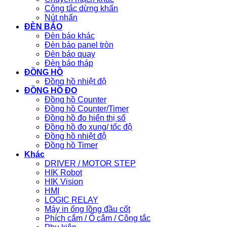
Công tắc dừng khẩn
Nút nhấn
ĐÈN BÁO
Đèn báo khác
Đèn báo panel tròn
Đèn báo quay
Đèn báo tháp
ĐỒNG HỒ
Đồng hồ nhiệt độ
ĐỒNG HỒ ĐO
Đồng hồ Counter
Đồng hồ Counter/Timer
Đồng hồ đo hiển thị số
Đồng hồ đo xung/ tốc độ
Đồng hồ nhiệt độ
Đồng hồ Timer
Khác
DRIVER / MOTOR STEP
HIK Robot
HIK Vision
HMI
LOGIC RELAY
Máy in ống lồng đầu cốt
Phích cắm / Ổ cắm / Công tắc