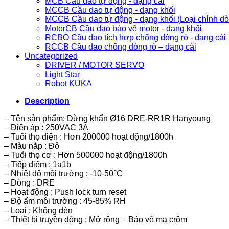
MCB Cầu dao tự động - dạng cài
MCCB Cầu dao tự động - dạng khối
MCCB Cầu dao tự động - dạng khối (Loại chỉnh d
MotorCB Cầu dao bảo vệ motor - dạng khối
RCBO Cầu dao tích hợp chống dòng rò - dạng cài
RCCB Cầu dao chống dòng rò – dạng cài
Uncategorized
DRIVER / MOTOR SERVO
Light Star
Robot KUKA
Description
– Tên sản phẩm: Dừng khẩn Ø16 DRE-RR1R Hanyoung
– Điện áp : 250VAC 3A
– Tuổi thọ điện : Hơn 200000 hoạt động/1800h
– Màu nắp : Đỏ
– Tuổi thọ cơ : Hơn 500000 hoạt động/1800h
– Tiếp điểm : 1a1b
– Nhiệt độ môi trường : -10-50°C
– Dòng : DRE
– Hoạt động : Push lock turn reset
– Độ ẩm môi trường : 45-85% RH
– Loại : Không đèn
– Thiết bị truyền động : Mở rộng – Bảo vệ mạ crôm