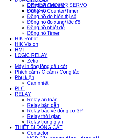
DRIVER / MOTOR SERVO
Đồng hồ Counter
Light Star
Đồng hồ Counter/Timer
Đồng hồ đo hiển thị số
Đồng hồ đo xung/ tốc độ
Đồng hồ nhiệt độ
Đồng hồ Timer
HIK Robot
HIK Vision
HMI
LOGIC RELAY
Zelio
Máy in ống lồng đầu cốt
Phích cắm / Ổ cắm / Công tắc
Phụ kiện
Can nhiệt
PLC
RELAY
Relay an toàn
Relay bán dẫn
Relay bảo vệ động cơ 3P
Relay thời gian
Relay trung gian
THIẾT BỊ ĐÓNG CẮT
Contactor