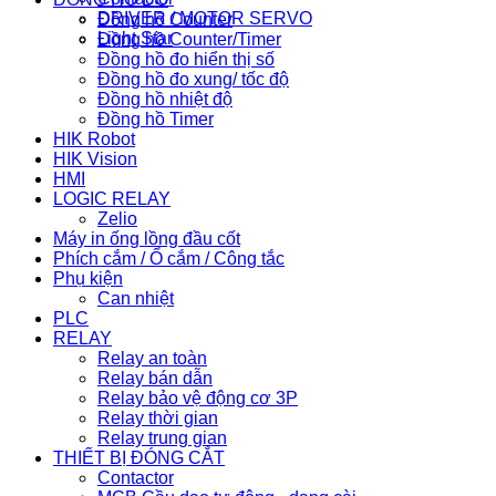
DRIVER / MOTOR SERVO
Đồng hồ Counter
Light Star
Đồng hồ Counter/Timer
Đồng hồ đo hiển thị số
Đồng hồ đo xung/ tốc độ
Đồng hồ nhiệt độ
Đồng hồ Timer
HIK Robot
HIK Vision
HMI
LOGIC RELAY
Zelio
Máy in ống lồng đầu cốt
Phích cắm / Ổ cắm / Công tắc
Phụ kiện
Can nhiệt
PLC
RELAY
Relay an toàn
Relay bán dẫn
Relay bảo vệ động cơ 3P
Relay thời gian
Relay trung gian
THIẾT BỊ ĐÓNG CẮT
Contactor