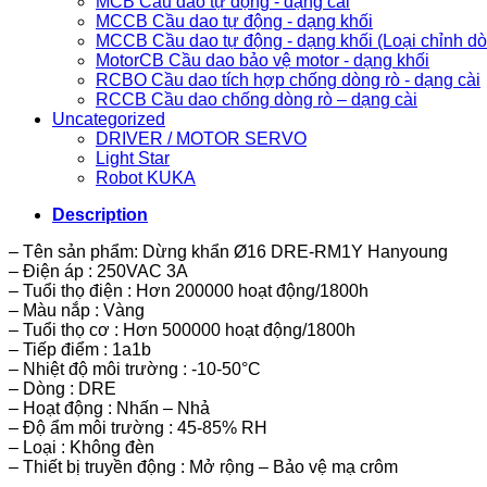
MCB Cầu dao tự động - dạng cài
MCCB Cầu dao tự động - dạng khối
MCCB Cầu dao tự động - dạng khối (Loại chỉnh d
MotorCB Cầu dao bảo vệ motor - dạng khối
RCBO Cầu dao tích hợp chống dòng rò - dạng cài
RCCB Cầu dao chống dòng rò – dạng cài
Uncategorized
DRIVER / MOTOR SERVO
Light Star
Robot KUKA
Description
– Tên sản phẩm: Dừng khẩn Ø16 DRE-RM1Y Hanyoung
– Điện áp : 250VAC 3A
– Tuổi thọ điện : Hơn 200000 hoạt động/1800h
– Màu nắp : Vàng
– Tuổi thọ cơ : Hơn 500000 hoạt động/1800h
– Tiếp điểm : 1a1b
– Nhiệt độ môi trường : -10-50°C
– Dòng : DRE
– Hoạt động : Nhấn – Nhả
– Độ ẩm môi trường : 45-85% RH
– Loại : Không đèn
– Thiết bị truyền động : Mở rộng – Bảo vệ mạ crôm