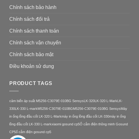
Chính sách bảo hành
Chính sách đổi trả
Chính sách thanh toán
Chính sách vận chuyển
Chính sách bảo mật
Điều khoản sử dung
PRODUCT TAGS
cảm biến áp suất M5256-C3079E-010BG Sensys
LK-320
LK-320 L-Mark
LK-
330
LK-330 L-mark
M5256-C3079E-010BG
M5256-C3079E-010BG Sensys
Máy
in ống lồng đầu cốt LK-320 L-Mark
máy in ống lồng đầu cốt LK-330
máy in ống
lồng đầu cốt LK-330 L-mark
xiaomi gosund cp5
Ổ cắm điện thông minh Gosund
CP5
ổ cắm điện gosund cp5