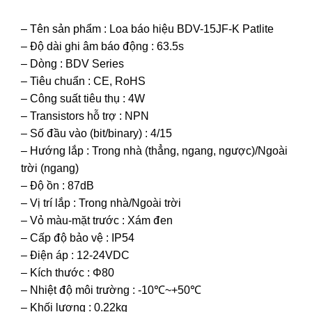
– Tên sản phẩm : Loa báo hiệu BDV-15JF-K Patlite
– Độ dài ghi âm báo động : 63.5s
– Dòng : BDV Series
– Tiêu chuẩn : CE, RoHS
– Công suất tiêu thụ : 4W
– Transistors hỗ trợ : NPN
– Số đầu vào (bit/binary) : 4/15
– Hướng lắp : Trong nhà (thẳng, ngang, ngược)/Ngoài
trời (ngang)
– Độ ồn : 87dB
– Vị trí lắp : Trong nhà/Ngoài trời
– Vỏ màu-mặt trước : Xám đen
– Cấp độ bảo vệ : IP54
– Điện áp : 12-24VDC
– Kích thước : Φ80
– Nhiệt độ môi trường : -10℃~+50℃
– Khối lượng : 0.22kg