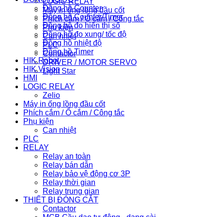
LOGIC RELAY
Đồng hồ Counter
Máy in ống lồng đầu cốt
Đồng hồ Counter/Timer
Phích cắm / Ổ cắm / Công tắc
Đồng hồ đo hiển thị số
Phụ kiện
Đồng hồ đo xung/ tốc độ
Can nhiệt
Đồng hồ nhiệt độ
PLC
Đồng hồ Timer
Contactor
HIK Robot
DRIVER / MOTOR SERVO
HIK Vision
Light Star
HMI
LOGIC RELAY
Zelio
Máy in ống lồng đầu cốt
Phích cắm / Ổ cắm / Công tắc
Phụ kiện
Can nhiệt
PLC
RELAY
Relay an toàn
Relay bán dẫn
Relay bảo vệ động cơ 3P
Relay thời gian
Relay trung gian
THIẾT BỊ ĐÓNG CẮT
Contactor