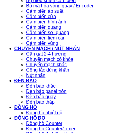
Bộ điều khiển cảm biến
Bộ mã hóa vòng quay / Encoder
Cảm biến áp suất
Cảm biến cửa
Cảm biến hình ảnh
Cảm biến quang
Cảm biến sợi quang
Cảm biến tiệm cận
Cảm biến vùng
CHUYỂN MẠCH / NÚT NHẤN
Cần gạt 2-4 hướng
Chuyển mạch có khóa
Chuyển mạch khác
Công tắc dừng khẩn
Nút nhấn
ĐÈN BÁO
Đèn báo khác
Đèn báo panel tròn
Đèn báo quay
Đèn báo tháp
ĐỒNG HỒ
Đồng hồ nhiệt độ
ĐỒNG HỒ ĐO
Đồng hồ Counter
Đồng hồ Counter/Timer