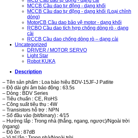
MCB Cầu dao tự động - dạng cài
MCCB Cầu dao tự động - dạng khối
MCCB Cầu dao tự động - dạng khối (Loại chỉnh
dòng)
MotorCB Cầu dao bảo vệ motor - dạng khối
RCBO Cầu dao tích hợp chống dòng rò - dạng
cài
RCCB Cầu dao chống dòng rò – dạng cài
Uncategorized
DRIVER / MOTOR SERVO
Light Star
Robot KUKA
Description
– Tên sản phẩm : Loa báo hiệu BDV-15JF-J Patlite
– Độ dài ghi âm báo động : 63.5s
– Dòng : BDV Series
– Tiêu chuẩn : CE, RoHS
– Công suất tiêu thụ : 4W
– Transistors hỗ trợ : NPN
– Số đầu vào (bit/binary) : 4/15
– Hướng lắp : Trong nhà (thẳng, ngang, ngược)/Ngoài trời
(ngang)
– Độ ồn : 87dB
– Vị trí lắp : Trong nhà/Ngoài trời