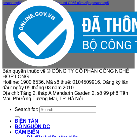
gosund cp5
Ổ cắm điện thông minh Gosund CP5
ổ cắm điện gosund cp5
Bản quyền thuộc về © CÔNG TY CỔ PHẦN CÔNG NGHỆ
HỢP LONG.
Hotline: 1900 6536. Mã số thuế: 0104509916. Đăng ký lần
đầu: ngày 05 tháng 03 năm 2010.
Địa chỉ: Tầng 2, tháp A Mandarin Garden 2, số 99 phố Tân
Mai, Phường Tương Mai, TP. Hà Nội.
Search for:
BIẾN TẦN
BỘ NGUỒN DC
CẢM BIẾN