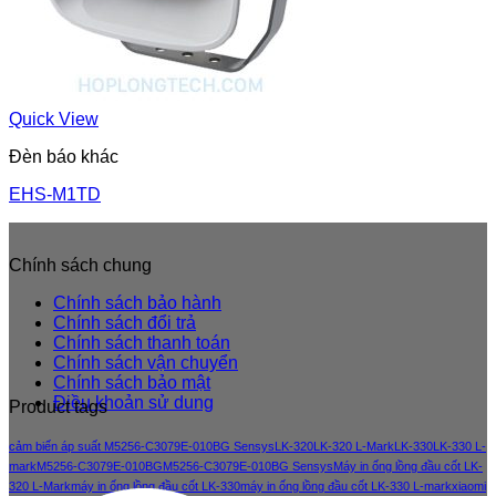
Quick View
Đèn báo khác
EHS-M1TD
Chính sách chung
Chính sách bảo hành
Chính sách đổi trả
Chính sách thanh toán
Chính sách vận chuyển
Chính sách bảo mật
Điều khoản sử dung
Product tags
cảm biến áp suất M5256-C3079E-010BG Sensys
LK-320
LK-320 L-Mark
LK-330
LK-330 L-
mark
M5256-C3079E-010BG
M5256-C3079E-010BG Sensys
Máy in ống lồng đầu cốt LK-
320 L-Mark
máy in ống lồng đầu cốt LK-330
máy in ống lồng đầu cốt LK-330 L-mark
xiaomi