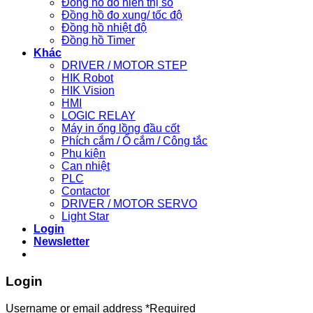
Đồng hồ đo hiển thị số
Đồng hồ đo xung/ tốc độ
Đồng hồ nhiệt độ
Đồng hồ Timer
Khác
DRIVER / MOTOR STEP
HIK Robot
HIK Vision
HMI
LOGIC RELAY
Máy in ống lồng đầu cốt
Phích cắm / Ổ cắm / Công tắc
Phụ kiện
Can nhiệt
PLC
Contactor
DRIVER / MOTOR SERVO
Light Star
Login
Newsletter
Login
Username or email address
*
Required