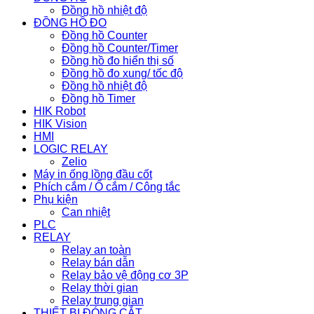
Đồng hồ nhiệt độ
ĐỒNG HỒ ĐO
Đồng hồ Counter
Đồng hồ Counter/Timer
Đồng hồ đo hiển thị số
Đồng hồ đo xung/ tốc độ
Đồng hồ nhiệt độ
Đồng hồ Timer
HIK Robot
HIK Vision
HMI
LOGIC RELAY
Zelio
Máy in ống lồng đầu cốt
Phích cắm / Ổ cắm / Công tắc
Phụ kiện
Can nhiệt
PLC
RELAY
Relay an toàn
Relay bán dẫn
Relay bảo vệ động cơ 3P
Relay thời gian
Relay trung gian
THIẾT BỊ ĐÓNG CẮT