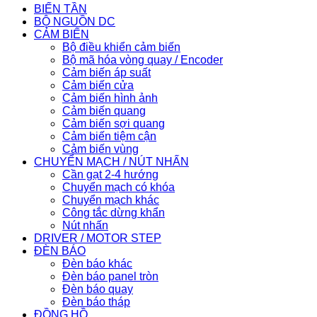
BIẾN TẦN
BỘ NGUỒN DC
CẢM BIẾN
Bộ điều khiển cảm biến
Bộ mã hóa vòng quay / Encoder
Cảm biến áp suất
Cảm biến cửa
Cảm biến hình ảnh
Cảm biến quang
Cảm biến sợi quang
Cảm biến tiệm cận
Cảm biến vùng
CHUYỂN MẠCH / NÚT NHẤN
Cần gạt 2-4 hướng
Chuyển mạch có khóa
Chuyển mạch khác
Công tắc dừng khẩn
Nút nhấn
DRIVER / MOTOR STEP
ĐÈN BÁO
Đèn báo khác
Đèn báo panel tròn
Đèn báo quay
Đèn báo tháp
ĐỒNG HỒ