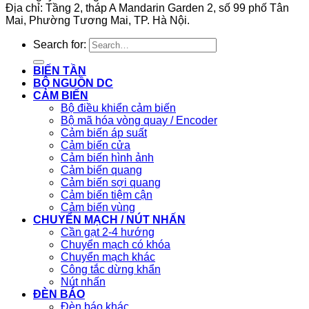
Địa chỉ: Tầng 2, tháp A Mandarin Garden 2, số 99 phố Tân
Mai, Phường Tương Mai, TP. Hà Nội.
Search for:
BIẾN TẦN
BỘ NGUỒN DC
CẢM BIẾN
Bộ điều khiển cảm biến
Bộ mã hóa vòng quay / Encoder
Cảm biến áp suất
Cảm biến cửa
Cảm biến hình ảnh
Cảm biến quang
Cảm biến sợi quang
Cảm biến tiệm cận
Cảm biến vùng
CHUYỂN MẠCH / NÚT NHẤN
Cần gạt 2-4 hướng
Chuyển mạch có khóa
Chuyển mạch khác
Công tắc dừng khẩn
Nút nhấn
ĐÈN BÁO
Đèn báo khác