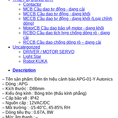
Contactor
MCB Cầu dao tự động - dạng cài
MCCB Cầu dao tự động - dạng khối
MCCB Cầu dao tự động - dạng khối (Loại chỉnh
dòng)
MotorCB Cầu dao bảo vệ motor - dạng khối
RCBO Cầu dao tích hợp chống dòng rò - dạng
cài
RCCB Cầu dao chống dòng rò – dạng cài
Uncategorized
DRIVER / MOTOR SERVO
Light Star
Robot KUKA
Description
– Tên sản phẩm: Đèn tín hiệu cảnh báo APG-01-Y Autonics
– Dòng : APG
– Kích thước : D86mm
– Kiểu ống kính : Bóng tròn (thấu kính phẳng)
– Cấp bảo vệ : IP42
– Nguồn cấp : 12VAC/DC
– Môi trường : -15-40°C, 45-85% RH
– Dòng tiêu thụ : 0.67A, 8W
– Mức âm thanh : –