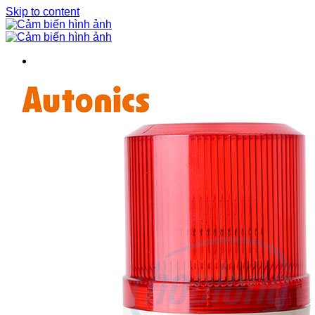
Skip to content
BIẾN TẦN
BỘ NGUỒN DC
CẢM BIẾN
Bộ điều khiển cảm biến
Bộ mã hóa vòng quay / Encoder
Cảm biến áp suất
Cảm biến cửa
Cảm biến hình ảnh
Cảm biến quang
Cảm biến sợi quang
Cảm biến tiệm cận
Cảm biến vùng
CHUYỂN MẠCH / NÚT NHẤN
Cần gạt 2-4 hướng
Chuyển mạch có khóa
Chuyển mạch khác
Công tắc dừng khẩn
Nút nhấn
ĐÈN BÁO