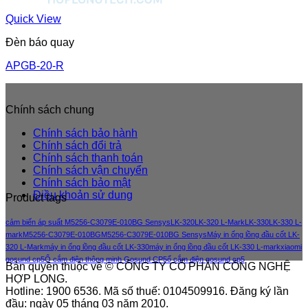
Quick View
Đèn báo quay
APGB-20-R
Chính sách chung
Chính sách bảo hành
Chính sách đổi trả
Chính sách thanh toán
Chính sách vận chuyển
Chính sách bảo mật
Điều khoản sử dung
Product tags
cảm biến áp suất M5256-C3079E-010BG Sensys
LK-320
LK-320 L-Mark
LK-330
LK-330 L-
mark
M5256-C3079E-010BG
M5256-C3079E-010BG Sensys
Máy in ống lồng đầu cốt LK-
320 L-Mark
máy in ống lồng đầu cốt LK-330
máy in ống lồng đầu cốt LK-330 L-mark
xiaomi
gosund cp5
Ổ cắm điện thông minh Gosund CP5
ổ cắm điện gosund cp5
Bản quyền thuộc về © CÔNG TY CỔ PHẦN CÔNG NGHỆ
HỢP LONG.
Hotline: 1900 6536. Mã số thuế: 0104509916. Đăng ký lần
đầu: ngày 05 tháng 03 năm 2010.