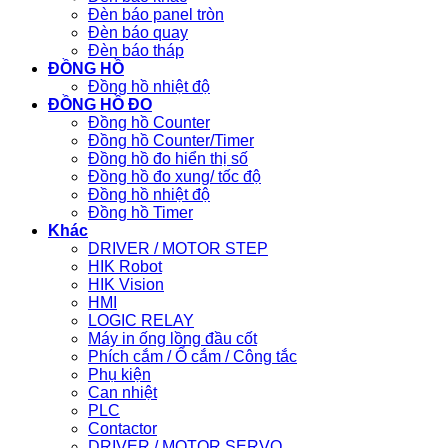
Đèn báo panel tròn
Đèn báo quay
Đèn báo tháp
ĐỒNG HỒ
Đồng hồ nhiệt độ
ĐỒNG HỒ ĐO
Đồng hồ Counter
Đồng hồ Counter/Timer
Đồng hồ đo hiển thị số
Đồng hồ đo xung/ tốc độ
Đồng hồ nhiệt độ
Đồng hồ Timer
Khác
DRIVER / MOTOR STEP
HIK Robot
HIK Vision
HMI
LOGIC RELAY
Máy in ống lồng đầu cốt
Phích cắm / Ổ cắm / Công tắc
Phụ kiện
Can nhiệt
PLC
Contactor
DRIVER / MOTOR SERVO