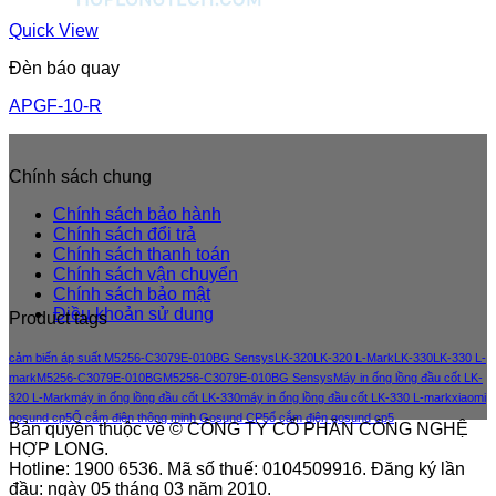
Quick View
Đèn báo quay
APGF-10-R
Chính sách chung
Chính sách bảo hành
Chính sách đổi trả
Chính sách thanh toán
Chính sách vận chuyển
Chính sách bảo mật
Điều khoản sử dung
Product tags
cảm biến áp suất M5256-C3079E-010BG Sensys
LK-320
LK-320 L-Mark
LK-330
LK-330 L-
mark
M5256-C3079E-010BG
M5256-C3079E-010BG Sensys
Máy in ống lồng đầu cốt LK-
320 L-Mark
máy in ống lồng đầu cốt LK-330
máy in ống lồng đầu cốt LK-330 L-mark
xiaomi
gosund cp5
Ổ cắm điện thông minh Gosund CP5
ổ cắm điện gosund cp5
Bản quyền thuộc về © CÔNG TY CỔ PHẦN CÔNG NGHỆ
HỢP LONG.
Hotline: 1900 6536. Mã số thuế: 0104509916. Đăng ký lần
đầu: ngày 05 tháng 03 năm 2010.