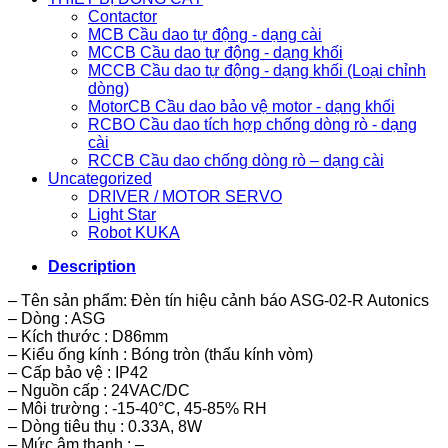
Contactor
MCB Cầu dao tự động - dạng cài
MCCB Cầu dao tự động - dạng khối
MCCB Cầu dao tự động - dạng khối (Loại chỉnh
dòng)
MotorCB Cầu dao bảo vệ motor - dạng khối
RCBO Cầu dao tích hợp chống dòng rò - dạng
cài
RCCB Cầu dao chống dòng rò – dạng cài
Uncategorized
DRIVER / MOTOR SERVO
Light Star
Robot KUKA
Description
– Tên sản phẩm: Đèn tín hiệu cảnh báo ASG-02-R Autonics
– Dòng : ASG
– Kích thước : D86mm
– Kiểu ống kính : Bóng tròn (thấu kính vòm)
– Cấp bảo vệ : IP42
– Nguồn cấp : 24VAC/DC
– Môi trường : -15-40°C, 45-85% RH
– Dòng tiêu thụ : 0.33A, 8W
– Mức âm thanh : –