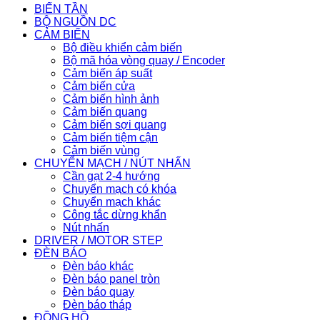
BIẾN TẦN
BỘ NGUỒN DC
CẢM BIẾN
Bộ điều khiển cảm biến
Bộ mã hóa vòng quay / Encoder
Cảm biến áp suất
Cảm biến cửa
Cảm biến hình ảnh
Cảm biến quang
Cảm biến sợi quang
Cảm biến tiệm cận
Cảm biến vùng
CHUYỂN MẠCH / NÚT NHẤN
Cần gạt 2-4 hướng
Chuyển mạch có khóa
Chuyển mạch khác
Công tắc dừng khẩn
Nút nhấn
DRIVER / MOTOR STEP
ĐÈN BÁO
Đèn báo khác
Đèn báo panel tròn
Đèn báo quay
Đèn báo tháp
ĐỒNG HỒ