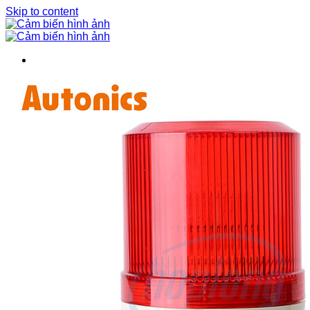
Skip to content
BIẾN TẦN
BỘ NGUỒN DC
CẢM BIẾN
Bộ điều khiển cảm biến
Bộ mã hóa vòng quay / Encoder
Cảm biến áp suất
Cảm biến cửa
Cảm biến hình ảnh
Cảm biến quang
Cảm biến sợi quang
Cảm biến tiệm cận
Cảm biến vùng
CHUYỂN MẠCH / NÚT NHẤN
Cần gạt 2-4 hướng
Chuyển mạch có khóa
Chuyển mạch khác
Công tắc dừng khẩn
Nút nhấn
ĐÈN BÁO