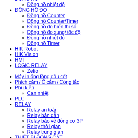
Đồng hồ nhiệt độ
ĐỒNG HỒ ĐO
Đồng hồ Counter
Đồng hồ Counter/Timer
Đồng hồ đo hiển thị số
Đồng hồ đo xung/ tốc độ
Đồng hồ nhiệt độ
Đồng hồ Timer
HIK Robot
HIK Vision
HMI
LOGIC RELAY
Zelio
Máy in ống lồng đầu cốt
Phích cắm / Ổ cắm / Công tắc
Phụ kiện
Can nhiệt
PLC
RELAY
Relay an toàn
Relay bán dẫn
Relay bảo vệ động cơ 3P
Relay thời gian
Relay trung gian
THIẾT BỊ ĐÓNG CẮT