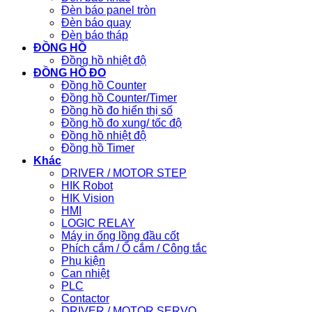
Đèn báo panel tròn
Đèn báo quay
Đèn báo tháp
ĐỒNG HỒ
Đồng hồ nhiệt độ
ĐỒNG HỒ ĐO
Đồng hồ Counter
Đồng hồ Counter/Timer
Đồng hồ đo hiển thị số
Đồng hồ đo xung/ tốc độ
Đồng hồ nhiệt độ
Đồng hồ Timer
Khác
DRIVER / MOTOR STEP
HIK Robot
HIK Vision
HMI
LOGIC RELAY
Máy in ống lồng đầu cốt
Phích cắm / Ổ cắm / Công tắc
Phụ kiện
Can nhiệt
PLC
Contactor
DRIVER / MOTOR SERVO