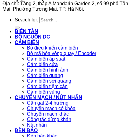
Địa chỉ: Tầng 2, tháp A Mandarin Garden 2, số 99 phố Tân
Mai, Phường Tương Mai, TP. Hà Nội.
Search for:
BIẾN TẦN
BỘ NGUỒN DC
CẢM BIẾN
Bộ điều khiển cảm biến
Bộ mã hóa vòng quay / Encoder
Cảm biến áp suất
Cảm biến cửa
Cảm biến hình ảnh
Cảm biến quang
Cảm biến sợi quang
Cảm biến tiệm cận
Cảm biến vùng
CHUYỂN MẠCH / NÚT NHẤN
Cần gạt 2-4 hướng
Chuyển mạch có khóa
Chuyển mạch khác
Công tắc dừng khẩn
Nút nhấn
ĐÈN BÁO
Đèn báo khác