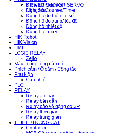
Đồng hồ Counter
DRIVER / MOTOR SERVO
Đồng hồ Counter/Timer
Light Star
Đồng hồ đo hiển thị số
Đồng hồ đo xung/ tốc độ
Đồng hồ nhiệt độ
Đồng hồ Timer
HIK Robot
HIK Vision
HMI
LOGIC RELAY
Zelio
Máy in ống lồng đầu cốt
Phích cắm / Ổ cắm / Công tắc
Phụ kiện
Can nhiệt
PLC
RELAY
Relay an toàn
Relay bán dẫn
Relay bảo vệ động cơ 3P
Relay thời gian
Relay trung gian
THIẾT BỊ ĐÓNG CẮT
Contactor