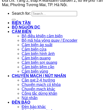
Địa chỉ: Tầng 2, tháp A Mandarin Garden 2, số 99 phố Tân
Mai, Phường Tương Mai, TP. Hà Nội.
Search for:
BIẾN TẦN
BỘ NGUỒN DC
CẢM BIẾN
Bộ điều khiển cảm biến
Bộ mã hóa vòng quay / Encoder
Cảm biến áp suất
Cảm biến cửa
Cảm biến hình ảnh
Cảm biến quang
Cảm biến sợi quang
Cảm biến tiệm cận
Cảm biến vùng
CHUYỂN MẠCH / NÚT NHẤN
Cần gạt 2-4 hướng
Chuyển mạch có khóa
Chuyển mạch khác
Công tắc dừng khẩn
Nút nhấn
ĐÈN BÁO
Đèn báo khác