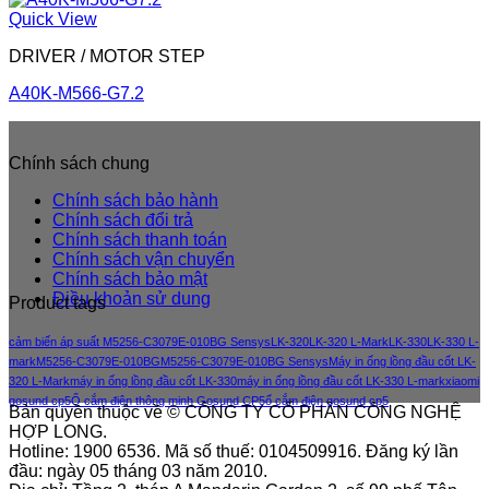
Quick View
DRIVER / MOTOR STEP
A40K-M566-G7.2
Chính sách chung
Chính sách bảo hành
Chính sách đổi trả
Chính sách thanh toán
Chính sách vận chuyển
Chính sách bảo mật
Điều khoản sử dung
Product tags
cảm biến áp suất M5256-C3079E-010BG Sensys
LK-320
LK-320 L-Mark
LK-330
LK-330 L-
mark
M5256-C3079E-010BG
M5256-C3079E-010BG Sensys
Máy in ống lồng đầu cốt LK-
320 L-Mark
máy in ống lồng đầu cốt LK-330
máy in ống lồng đầu cốt LK-330 L-mark
xiaomi
gosund cp5
Ổ cắm điện thông minh Gosund CP5
ổ cắm điện gosund cp5
Bản quyền thuộc về © CÔNG TY CỔ PHẦN CÔNG NGHỆ
HỢP LONG.
Hotline: 1900 6536. Mã số thuế: 0104509916. Đăng ký lần
đầu: ngày 05 tháng 03 năm 2010.