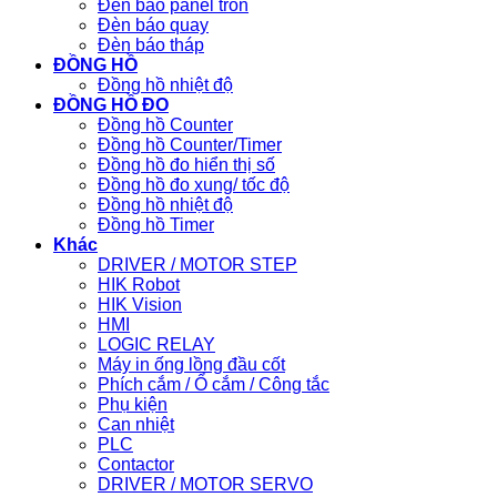
Đèn báo panel tròn
Đèn báo quay
Đèn báo tháp
ĐỒNG HỒ
Đồng hồ nhiệt độ
ĐỒNG HỒ ĐO
Đồng hồ Counter
Đồng hồ Counter/Timer
Đồng hồ đo hiển thị số
Đồng hồ đo xung/ tốc độ
Đồng hồ nhiệt độ
Đồng hồ Timer
Khác
DRIVER / MOTOR STEP
HIK Robot
HIK Vision
HMI
LOGIC RELAY
Máy in ống lồng đầu cốt
Phích cắm / Ổ cắm / Công tắc
Phụ kiện
Can nhiệt
PLC
Contactor
DRIVER / MOTOR SERVO