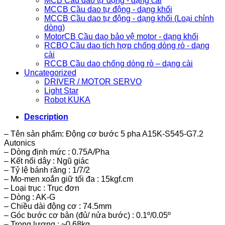
MCB Cầu dao tự động - dạng cài
MCCB Cầu dao tự động - dạng khối
MCCB Cầu dao tự động - dạng khối (Loại chỉnh
dòng)
MotorCB Cầu dao bảo vệ motor - dạng khối
RCBO Cầu dao tích hợp chống dòng rò - dạng
cài
RCCB Cầu dao chống dòng rò – dạng cài
Uncategorized
DRIVER / MOTOR SERVO
Light Star
Robot KUKA
Description
– Tên sản phẩm: Động cơ bước 5 pha A15K-S545-G7.2
Autonics
– Dòng định mức : 0.75A/Pha
– Kết nối dây : Ngũ giác
– Tỷ lệ bánh răng : 1/7/2
– Mo-men xoắn giữ tối đa : 15kgf.cm
– Loại trục : Trục đơn
– Dòng : AK-G
– Chiều dài động cơ : 74.5mm
– Góc bước cơ bản (đủ/ nửa bước) : 0.1º/0.05º
– Trọng lượng : ~0.68kg