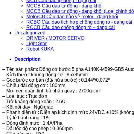
MCB Cầu dao tự động - dạng cài
MCCB Cầu dao tự động - dạng khối
MCCB Cầu dao tự động - dạng khối (Loại chỉnh d
MotorCB Cầu dao bảo vệ motor - dạng khối
RCBO Cầu dao tích hợp chống dòng rò - dạng cài
RCCB Cầu dao chống dòng rò – dạng cài
Uncategorized
DRIVER / MOTOR SERVO
Light Star
Robot KUKA
Description
– Tên sản phẩm: Động cơ bước 5 pha A140K-M599-GB5 Auto
– Kích thước khung động cơ : 85x85mm
– Góc bước cơ bản (đủ/ nửa bước) : 0.144º/0.072º
– Chiều dài động cơ : 180mm
– Mo-men quán tính bộ phận quay : 2700g·cm²
– Loại trục : Trục đơn
– Trở kháng dòng xoắn : 2.6Ω
– Kết nối dây : Ngũ giác
– Phanh điện từ : Điện áp kích định mức 24VDC ±10% (không 
– Tỷ lệ bánh răng : 1/5
– Dòng định mức : 1.4A/Pha
– Dải tốc độ cho phép : 0-360rpm
– Cấp bảo vệ : IP30