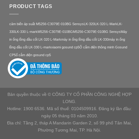
PRODUCT TAGS
cảm biến áp suất M5256-C3079E-010BG Sensys
LK-320
LK-320 L-Mark
LK-
330
LK-330 L-mark
M5256-C3079E-010BG
M5256-C3079E-010BG Sensys
Máy
in ống lồng đầu cốt LK-320 L-Mark
máy in ống lồng đầu cốt LK-330
máy in ống
lồng đầu cốt LK-330 L-mark
xiaomi gosund cp5
Ổ cắm điện thông minh Gosund
CP5
ổ cắm điện gosund cp5
Bản quyền thuộc về © CÔNG TY CỔ PHẦN CÔNG NGHỆ HỢP
LONG.
Hotline: 1900 6536. Mã số thuế: 0104509916. Đăng ký lần đầu:
ngày 05 tháng 03 năm 2010.
Địa chỉ: Tầng 2, tháp A Mandarin Garden 2, số 99 phố Tân Mai,
Phường Tương Mai, TP. Hà Nội.