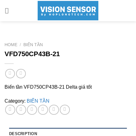
Skip
to
content
HOME
/
BIẾN TẦN
VFD750CP43B-21
Biến tần VFD750CP43B-21 Delta giá tốt
Category:
BIẾN TẦN
DESCRIPTION