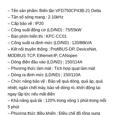
– Tên sản phẩm: Biến tần VFD750CP43B-21 Delta
– Tần số sóng mang : 2-10kHz
– Cấp bảo vệ : IP20
– Công suất động cơ (LD/ND) : 75/55kW
– Bàn phím hiển thị : KPC-CC01
– Công suất ra định mức (LD/ND) : 120/88kVA
– Kết nối truyền thông : ProfiBUS-DP, DeviceNet,
MODBUS TCP, Ethernet-IP, CANopen
– Dòng điện đầu vào (LD/ND) : 150/114A
– Phương thức làm mát : Tích hợp quạt làm mát
– Dòng ra định mức (LD/ND) : 150/110A
– Chức năng bảo vệ : Bảo vệ quá dòng, quá áp, quá
nhiệt, ngăn chết máy, bảo vệ dòng rò, khởi động lại
ngay lập tức nếu mất điện
– Khả năng quá tải : 120% trong vòng 1 phút trong mỗi
5 phút
– Phương thức điều khiển : Điều chế độ rộng xung