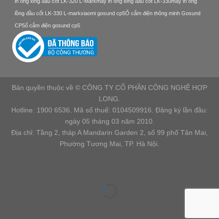
in ống lồng đầu cốt LK-320 L-Mark
máy in ống lồng đầu cốt LK-330
máy in ống
lồng đầu cốt LK-330 L-mark
xiaomi gosund cp5
Ổ cắm điện thông minh Gosund
CP5
ổ cắm điện gosund cp5
Bản quyền thuộc về © CÔNG TY CỔ PHẦN CÔNG NGHỆ HỢP
LONG.
Hotline: 1900 6536. Mã số thuế: 0104509916. Đăng ký lần đầu:
ngày 05 tháng 03 năm 2010.
Địa chỉ: Tầng 2, tháp A Mandarin Garden 2, số 99 phố Tân Mai,
Phường Tương Mai, TP. Hà Nội.