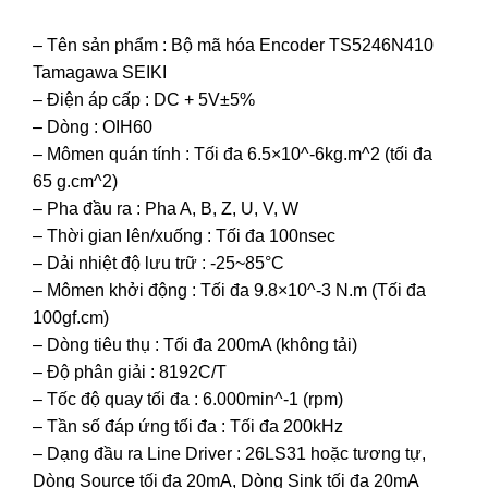
– Tên sản phẩm : Bộ mã hóa Encoder TS5246N410
Tamagawa SEIKI
– Điện áp cấp : DC + 5V±5%
– Dòng : OIH60
– Mômen quán tính : Tối đa 6.5×10^-6kg.m^2 (tối đa
65 g.cm^2)
– Pha đầu ra : Pha A, B, Z, U, V, W
– Thời gian lên/xuống : Tối đa 100nsec
– Dải nhiệt độ lưu trữ : -25~85°C
– Mômen khởi động : Tối đa 9.8×10^-3 N.m (Tối đa
100gf.cm)
– Dòng tiêu thụ : Tối đa 200mA (không tải)
– Độ phân giải : 8192C/T
– Tốc độ quay tối đa : 6.000min^-1 (rpm)
– Tần số đáp ứng tối đa : Tối đa 200kHz
– Dạng đầu ra Line Driver : 26LS31 hoặc tương tự,
Dòng Source tối đa 20mA, Dòng Sink tối đa 20mA