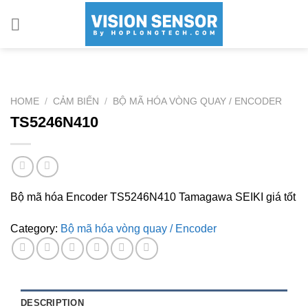
Skip
to
content
HOME
/
CẢM BIẾN
/
BỘ MÃ HÓA VÒNG QUAY / ENCODER
TS5246N410
Bộ mã hóa Encoder TS5246N410 Tamagawa SEIKI giá tốt
Category:
Bộ mã hóa vòng quay / Encoder
DESCRIPTION