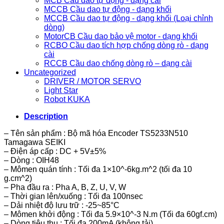
MCB Cầu dao tự động - dạng cài
MCCB Cầu dao tự động - dạng khối
MCCB Cầu dao tự động - dạng khối (Loại chỉnh
dòng)
MotorCB Cầu dao bảo vệ motor - dạng khối
RCBO Cầu dao tích hợp chống dòng rò - dạng
cài
RCCB Cầu dao chống dòng rò – dạng cài
Uncategorized
DRIVER / MOTOR SERVO
Light Star
Robot KUKA
Description
– Tên sản phẩm : Bộ mã hóa Encoder TS5233N510
Tamagawa SEIKI
– Điện áp cấp : DC + 5V±5%
– Dòng : OIH48
– Mômen quán tính : Tối đa 1×10^-6kg.m^2 (tối đa 10
g.cm^2)
– Pha đầu ra : Pha A, B, Z, U, V, W
– Thời gian lên/xuống : Tối đa 100nsec
– Dải nhiệt độ lưu trữ : -25~85°C
– Mômen khởi động : Tối đa 5.9×10^-3 N.m (Tối đa 60gf.cm)
– Dòng tiêu thụ : Tối đa 200mA (không tải)