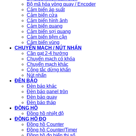
Bộ mã hóa vòng quay / Encoder
Cảm biến áp suất
Cảm biến cửa
Cảm biến hình ảnh
Cảm biến quang
Cảm biến sợi quang
Cảm biến tiệm cận
Cảm biến vùng
CHUYỂN MẠCH / NÚT NHẤN
Cần gạt 2-4 hướng
Chuyển mạch có khóa
Chuyển mạch khác
Công tắc dừng khẩn
Nút nhấn
ĐÈN BÁO
Đèn báo khác
Đèn báo panel tròn
Đèn báo quay
Đèn báo tháp
ĐỒNG HỒ
Đồng hồ nhiệt độ
ĐỒNG HỒ ĐO
Đồng hồ Counter
Đồng hồ Counter/Timer
Đồng hồ đo hiển thị số