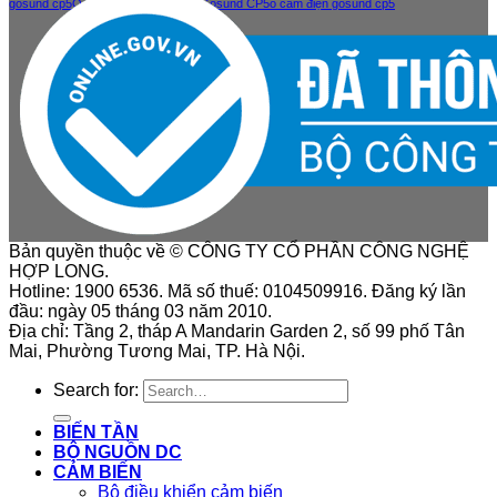
gosund cp5
Ổ cắm điện thông minh Gosund CP5
ổ cắm điện gosund cp5
Bản quyền thuộc về © CÔNG TY CỔ PHẦN CÔNG NGHỆ
HỢP LONG.
Hotline: 1900 6536. Mã số thuế: 0104509916. Đăng ký lần
đầu: ngày 05 tháng 03 năm 2010.
Địa chỉ: Tầng 2, tháp A Mandarin Garden 2, số 99 phố Tân
Mai, Phường Tương Mai, TP. Hà Nội.
Search for:
BIẾN TẦN
BỘ NGUỒN DC
CẢM BIẾN
Bộ điều khiển cảm biến