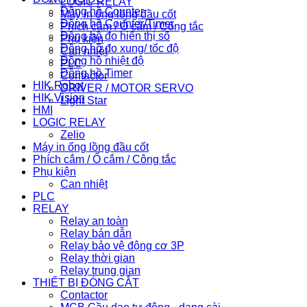
LOGIC RELAY
Đồng hồ Counter
Máy in ống lồng đầu cốt
Đồng hồ Counter/Timer
Phích cắm / Ổ cắm / Công tắc
Đồng hồ đo hiển thị số
Phụ kiện
Đồng hồ đo xung/ tốc độ
Can nhiệt
Đồng hồ nhiệt độ
PLC
Đồng hồ Timer
Contactor
HIK Robot
DRIVER / MOTOR SERVO
HIK Vision
Light Star
HMI
LOGIC RELAY
Zelio
Máy in ống lồng đầu cốt
Phích cắm / Ổ cắm / Công tắc
Phụ kiện
Can nhiệt
PLC
RELAY
Relay an toàn
Relay bán dẫn
Relay bảo vệ động cơ 3P
Relay thời gian
Relay trung gian
THIẾT BỊ ĐÓNG CẮT
Contactor