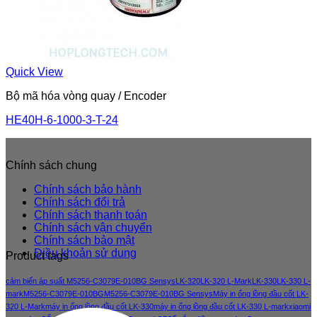
Quick View
Bộ mã hóa vòng quay / Encoder
HE40H-6-1000-3-T-24
Chính sách chung
Chính sách bảo hành
Chính sách đổi trả
Chính sách thanh toán
Chính sách vận chuyển
Chính sách bảo mật
Điều khoản sử dung
Product tags
cảm biến áp suất M5256-C3079E-010BG Sensys
LK-320
LK-320 L-Mark
LK-330
LK-330 L-
mark
M5256-C3079E-010BG
M5256-C3079E-010BG Sensys
Máy in ống lồng đầu cốt LK-
320 L-Mark
máy in ống lồng đầu cốt LK-330
máy in ống lồng đầu cốt LK-330 L-mark
xiaomi