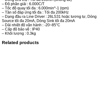
– Độ phân giải : 6.000C/T
– Tốc độ quay tối đa : 6.000min^-1 (rpm)
– Tần số đáp ứng tối đa : Tối đa 200kHz
– Dạng đầu ra Line Driver : 26LS31 hoặc tương tự, Dòng
Source tối đa 20mA, Dòng Sink tối đa 20mA
– Dải nhiệt độ vận hành : -20~85°C
– Cấp độ bảo vệ : IP40
– Khối lượng : 0.3kg
Related products