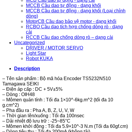
MCB Cầu dao tự động - dạng cài
MCCB Cầu dao tự động - dạng khối
MCCB Cầu dao tự động - dạng khối (Loại chỉnh
dòng)
MotorCB Cầu dao bảo vệ motor - dạng khối
RCBO Cầu dao tích hợp chống dòng rò - dạng
cài
RCCB Cầu dao chống dòng rò – dạng cài
Uncategorized
DRIVER / MOTOR SERVO
Light Star
Robot KUKA
Description
– Tên sản phẩm : Bộ mã hóa Encoder TS5232N510
Tamagawa SEIKI
– Điện áp cấp : DC + 5V±5%
– Dòng : OIH48
– Mômen quán tính : Tối đa 1×10^-6kg.m^2 (tối đa 10
g.cm^2)
– Pha đầu ra : Pha A, B, Z, U, V, W
– Thời gian lên/xuống : Tối đa 100nsec
– Dải nhiệt độ lưu trữ : -25~85°C
– Mômen khởi động : Tối đa 5.9×10^-3 N.m (Tối đa 60gf.cm)
– Dòng tiêu thụ : Tối đa 200mA (không tải)