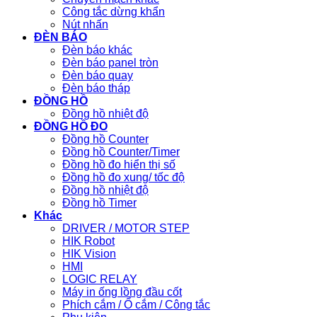
Công tắc dừng khẩn
Nút nhấn
ĐÈN BÁO
Đèn báo khác
Đèn báo panel tròn
Đèn báo quay
Đèn báo tháp
ĐỒNG HỒ
Đồng hồ nhiệt độ
ĐỒNG HỒ ĐO
Đồng hồ Counter
Đồng hồ Counter/Timer
Đồng hồ đo hiển thị số
Đồng hồ đo xung/ tốc độ
Đồng hồ nhiệt độ
Đồng hồ Timer
Khác
DRIVER / MOTOR STEP
HIK Robot
HIK Vision
HMI
LOGIC RELAY
Máy in ống lồng đầu cốt
Phích cắm / Ổ cắm / Công tắc