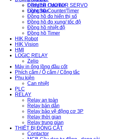
Đồng hồ Counter
DRIVER / MOTOR SERVO
Đồng hồ Counter/Timer
Light Star
Đồng hồ đo hiển thị số
Đồng hồ đo xung/ tốc độ
Đồng hồ nhiệt độ
Đồng hồ Timer
HIK Robot
HIK Vision
HMI
LOGIC RELAY
Zelio
Máy in ống lồng đầu cốt
Phích cắm / Ổ cắm / Công tắc
Phụ kiện
Can nhiệt
PLC
RELAY
Relay an toàn
Relay bán dẫn
Relay bảo vệ động cơ 3P
Relay thời gian
Relay trung gian
THIẾT BỊ ĐÓNG CẮT
Contactor