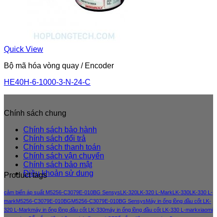
Quick View
Bộ mã hóa vòng quay / Encoder
HE40H-6-1000-3-N-24-C
Chính sách chung
Chính sách bảo hành
Chính sách đổi trả
Chính sách thanh toán
Chính sách vận chuyển
Chính sách bảo mật
Điều khoản sử dung
Product tags
cảm biến áp suất M5256-C3079E-010BG Sensys
LK-320
LK-320 L-Mark
LK-330
LK-330 L-
mark
M5256-C3079E-010BG
M5256-C3079E-010BG Sensys
Máy in ống lồng đầu cốt LK-
320 L-Mark
máy in ống lồng đầu cốt LK-330
máy in ống lồng đầu cốt LK-330 L-mark
xiaomi