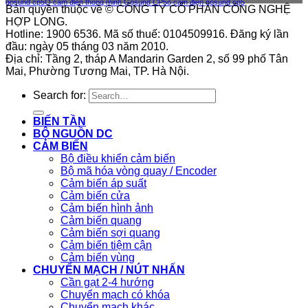
gosund cp5
Ổ cắm điện thông minh Gosund CP5
ổ cắm điện gosund cp5
Bản quyền thuộc về © CÔNG TY CỔ PHẦN CÔNG NGHỆ
HỢP LONG.
Hotline: 1900 6536. Mã số thuế: 0104509916. Đăng ký lần
đầu: ngày 05 tháng 03 năm 2010.
Địa chỉ: Tầng 2, tháp A Mandarin Garden 2, số 99 phố Tân
Mai, Phường Tương Mai, TP. Hà Nội.
Search for:
BIẾN TẦN
BỘ NGUỒN DC
CẢM BIẾN
Bộ điều khiển cảm biến
Bộ mã hóa vòng quay / Encoder
Cảm biến áp suất
Cảm biến cửa
Cảm biến hình ảnh
Cảm biến quang
Cảm biến sợi quang
Cảm biến tiệm cận
Cảm biến vùng
CHUYỂN MẠCH / NÚT NHẤN
Cần gạt 2-4 hướng
Chuyển mạch có khóa
Chuyển mạch khác