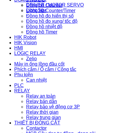
DRIVER / MOTOR SERVO
Đồng hồ Counter
Light Star
Đồng hồ Counter/Timer
Đồng hồ đo hiển thị số
Đồng hồ đo xung/ tốc độ
Đồng hồ nhiệt độ
Đồng hồ Timer
HIK Robot
HIK Vision
HMI
LOGIC RELAY
Zelio
Máy in ống lồng đầu cốt
Phích cắm / Ổ cắm / Công tắc
Phụ kiện
Can nhiệt
PLC
RELAY
Relay an toàn
Relay bán dẫn
Relay bảo vệ động cơ 3P
Relay thời gian
Relay trung gian
THIẾT BỊ ĐÓNG CẮT
Contactor