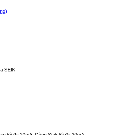
òng)
a SEIKI
rce tối đa 20mA, Dòng Sink tối đa 20mA