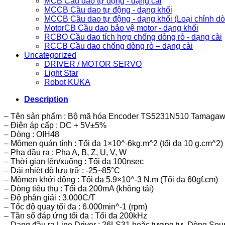
MCB Cầu dao tự động - dạng cài
MCCB Cầu dao tự động - dạng khối
MCCB Cầu dao tự động - dạng khối (Loại chỉnh d
MotorCB Cầu dao bảo vệ motor - dạng khối
RCBO Cầu dao tích hợp chống dòng rò - dạng cài
RCCB Cầu dao chống dòng rò – dạng cài
Uncategorized
DRIVER / MOTOR SERVO
Light Star
Robot KUKA
Description
– Tên sản phẩm : Bộ mã hóa Encoder TS5231N510 Tamagaw
– Điện áp cấp : DC + 5V±5%
– Dòng : OIH48
– Mômen quán tính : Tối đa 1×10^-6kg.m^2 (tối đa 10 g.cm^2)
– Pha đầu ra : Pha A, B, Z, U, V, W
– Thời gian lên/xuống : Tối đa 100nsec
– Dải nhiệt độ lưu trữ : -25~85°C
– Mômen khởi động : Tối đa 5.9×10^-3 N.m (Tối đa 60gf.cm)
– Dòng tiêu thụ : Tối đa 200mA (không tải)
– Độ phân giải : 3.000C/T
– Tốc độ quay tối đa : 6.000min^-1 (rpm)
– Tần số đáp ứng tối đa : Tối đa 200kHz
– Dạng đầu ra Line Driver : 26LS31 hoặc tương tự, Dòng Sou