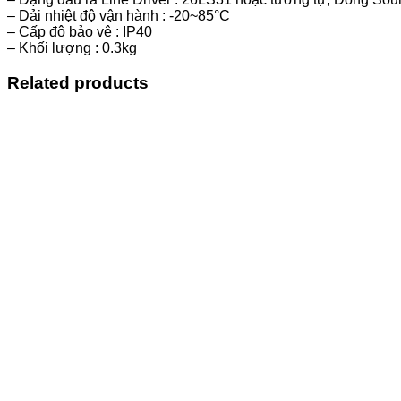
– Dải nhiệt độ vận hành : -20~85°C
– Cấp độ bảo vệ : IP40
– Khối lượng : 0.3kg
Related products