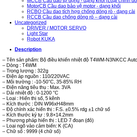
MCCB Cầu dao tự động - dạng khối (Loại chỉnh d
MotorCB Cầu dao bảo vệ motor - dạng khối
RCBO Cầu dao tích hợp chống dòng rò - dạng cài
RCCB Cầu dao chống dòng rò – dạng cài
Uncategorized
DRIVER / MOTOR SERVO
Light Star
Robot KUKA
Description
– Tên sản phẩm: Bộ điều khiển nhiệt độ T4WM-N3NKCC Auto
– Dòng : T4WM
– Trọng lượng : 322g
– Điện áp nguồn : 110/220VAC
– Môi trường : -10-50°C, 35-85% RH
– Điện năng tiêu thụ : Max. 3VA
– Dải nhiệt độ : 0-1200 °C
– Loại : Hiển thị số, 5 kênh
– Kích thước : DIN W96xH48mm
– Độ chính xác hiển thị : F.S. ±0.5% rdg ±1 chữ số
– Kích thước ký tự : 9.8×14.2mm
– Phương pháp hiển thị : LED 7 đoạn (đỏ)
– Loại ngõ vào cảm biến: K (CA)
– Chữ số : 9999 (4 chữ số)