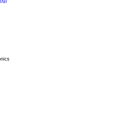
òng)
nics