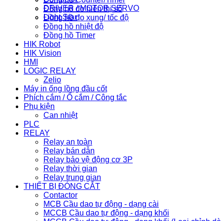
DRIVER / MOTOR SERVO
Đồng hồ đo hiển thị số
Light Star
Đồng hồ đo xung/ tốc độ
Đồng hồ nhiệt độ
Đồng hồ Timer
HIK Robot
HIK Vision
HMI
LOGIC RELAY
Zelio
Máy in ống lồng đầu cốt
Phích cắm / Ổ cắm / Công tắc
Phụ kiện
Can nhiệt
PLC
RELAY
Relay an toàn
Relay bán dẫn
Relay bảo vệ động cơ 3P
Relay thời gian
Relay trung gian
THIẾT BỊ ĐÓNG CẮT
Contactor
MCB Cầu dao tự động - dạng cài
MCCB Cầu dao tự động - dạng khối