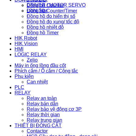
DRIVER / MOTOR SERVO
Đồng hồ Counter
Light Star
Đồng hồ Counter/Timer
Đồng hồ đo hiển thị số
Đồng hồ đo xung/ tốc độ
Đồng hồ nhiệt độ
Đồng hồ Timer
HIK Robot
HIK Vision
HMI
LOGIC RELAY
Zelio
Máy in ống lồng đầu cốt
Phích cắm / Ổ cắm / Công tắc
Phụ kiện
Can nhiệt
PLC
RELAY
Relay an toàn
Relay bán dẫn
Relay bảo vệ động cơ 3P
Relay thời gian
Relay trung gian
THIẾT BỊ ĐÓNG CẮT
Contactor