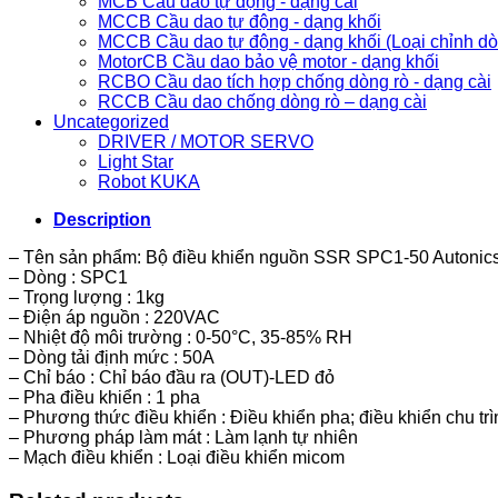
MCB Cầu dao tự động - dạng cài
MCCB Cầu dao tự động - dạng khối
MCCB Cầu dao tự động - dạng khối (Loại chỉnh d
MotorCB Cầu dao bảo vệ motor - dạng khối
RCBO Cầu dao tích hợp chống dòng rò - dạng cài
RCCB Cầu dao chống dòng rò – dạng cài
Uncategorized
DRIVER / MOTOR SERVO
Light Star
Robot KUKA
Description
– Tên sản phẩm: Bộ điều khiển nguồn SSR SPC1-50 Autonic
– Dòng : SPC1
– Trọng lượng : 1kg
– Điện áp nguồn : 220VAC
– Nhiệt độ môi trường : 0-50°C, 35-85% RH
– Dòng tải định mức : 50A
– Chỉ báo : Chỉ báo đầu ra (OUT)-LED đỏ
– Pha điều khiển : 1 pha
– Phương thức điều khiển : Điều khiển pha; điều khiển chu trìn
– Phương pháp làm mát : Làm lạnh tự nhiên
– Mạch điều khiển : Loại điều khiển micom