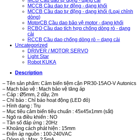
MCB Cầu dao tự động - dạng cài
MCCB Cầu dao tự động - dạng khối
MCCB Cầu dao tự động - dạng khối (Loại chỉnh
dòng)
MotorCB Cầu dao bảo vệ motor - dạng khối
RCBO Cầu dao tích hợp chống dòng rò - dạng
cài
RCCB Cầu dao chống dòng rò – dạng cài
Uncategorized
DRIVER / MOTOR SERVO
Light Star
Robot KUKA
Description
– Tên sản phẩm: Cảm biến tiệm cận PR30-15AO-V Autonics
– Mạch bảo vệ : Mạch bảo vệ tăng áp
– Cáp : Ø5mm, 2 dây, 2m
– Chỉ báo : Chỉ báo hoạt động (LED đỏ)
– Hình dạng : Trụ
– Mục tiêu cảm biến tiêu chuẩn : 45x45x1mm (sắt)
– Ngõ ra điều khiển : NO
– Tần số đáp ứng : 20Hz
– Khoảng cách phát hiện : 15mm
– Điện áp nguồn : 100-240VAC
– Dòng rò : Max. 2.5mA