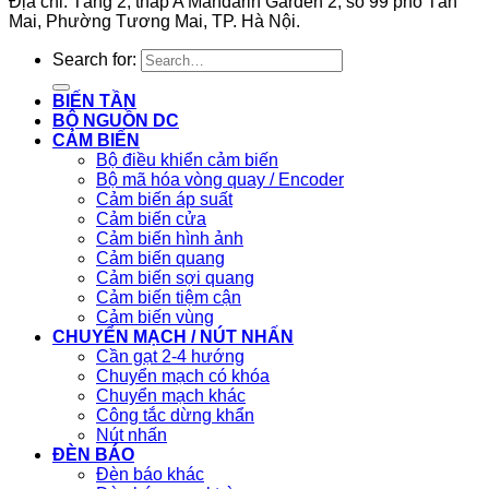
Địa chỉ: Tầng 2, tháp A Mandarin Garden 2, số 99 phố Tân
Mai, Phường Tương Mai, TP. Hà Nội.
Search for:
BIẾN TẦN
BỘ NGUỒN DC
CẢM BIẾN
Bộ điều khiển cảm biến
Bộ mã hóa vòng quay / Encoder
Cảm biến áp suất
Cảm biến cửa
Cảm biến hình ảnh
Cảm biến quang
Cảm biến sợi quang
Cảm biến tiệm cận
Cảm biến vùng
CHUYỂN MẠCH / NÚT NHẤN
Cần gạt 2-4 hướng
Chuyển mạch có khóa
Chuyển mạch khác
Công tắc dừng khẩn
Nút nhấn
ĐÈN BÁO
Đèn báo khác