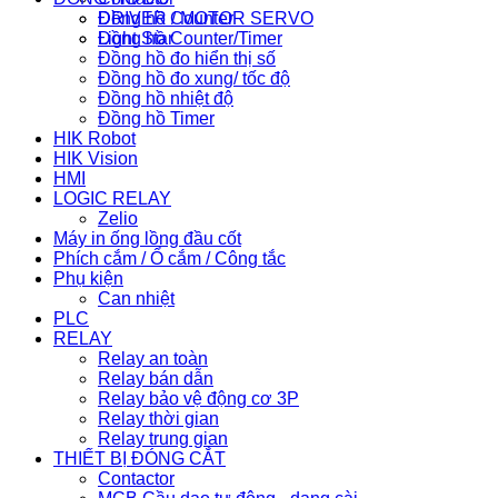
Đồng hồ Counter
DRIVER / MOTOR SERVO
Đồng hồ Counter/Timer
Light Star
Đồng hồ đo hiển thị số
Đồng hồ đo xung/ tốc độ
Đồng hồ nhiệt độ
Đồng hồ Timer
HIK Robot
HIK Vision
HMI
LOGIC RELAY
Zelio
Máy in ống lồng đầu cốt
Phích cắm / Ổ cắm / Công tắc
Phụ kiện
Can nhiệt
PLC
RELAY
Relay an toàn
Relay bán dẫn
Relay bảo vệ động cơ 3P
Relay thời gian
Relay trung gian
THIẾT BỊ ĐÓNG CẮT
Contactor