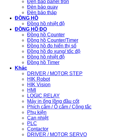
Đèn báo panel tròn
Đèn báo quay
Đèn báo tháp
ĐỒNG HỒ
Đồng hồ nhiệt độ
ĐỒNG HỒ ĐO
Đồng hồ Counter
Đồng hồ Counter/Timer
Đồng hồ đo hiển thị số
Đồng hồ đo xung/ tốc độ
Đồng hồ nhiệt độ
Đồng hồ Timer
Khác
DRIVER / MOTOR STEP
HIK Robot
HIK Vision
HMI
LOGIC RELAY
Máy in ống lồng đầu cốt
Phích cắm / Ổ cắm / Công tắc
Phụ kiện
Can nhiệt
PLC
Contactor
DRIVER / MOTOR SERVO