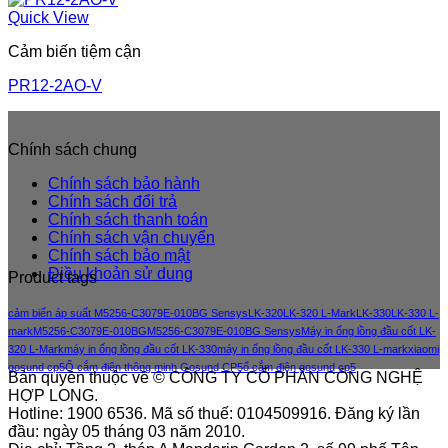
Quick View
Cảm biến tiệm cận
PR12-2AO-V
Chính sách chung
Chính sách bảo hành
Chính sách đổi trả
Chính sách thanh toán
Chính sách vận chuyển
Chính sách bảo mật
Điều khoản sử dung
Product tags
cảm biến áp suất M5256-C3079E-010BG Sensys
LK-320
LK-320 L-Mark
LK-330
LK-330 L-
mark
M5256-C3079E-010BG
M5256-C3079E-010BG Sensys
Máy in ống lồng đầu cốt LK-
320 L-Mark
máy in ống lồng đầu cốt LK-330
máy in ống lồng đầu cốt LK-330 L-mark
xiaomi
gosund cp5
Ổ cắm điện thông minh Gosund CP5
ổ cắm điện gosund cp5
Bản quyền thuộc về © CÔNG TY CỔ PHẦN CÔNG NGHỆ
HỢP LONG.
Hotline: 1900 6536. Mã số thuế: 0104509916. Đăng ký lần
đầu: ngày 05 tháng 03 năm 2010.