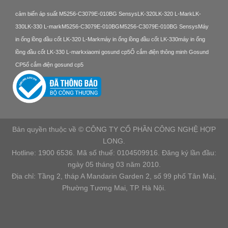
cảm biến áp suất M5256-C3079E-010BG Sensys
LK-320
LK-320 L-Mark
LK-
330
LK-330 L-mark
M5256-C3079E-010BG
M5256-C3079E-010BG Sensys
Máy
in ống lồng đầu cốt LK-320 L-Mark
máy in ống lồng đầu cốt LK-330
máy in ống
lồng đầu cốt LK-330 L-mark
xiaomi gosund cp5
Ổ cắm điện thông minh Gosund
CP5
ổ cắm điện gosund cp5
Bản quyền thuộc về © CÔNG TY CỔ PHẦN CÔNG NGHỆ HỢP
LONG.
Hotline: 1900 6536. Mã số thuế: 0104509916. Đăng ký lần đầu:
ngày 05 tháng 03 năm 2010.
Địa chỉ: Tầng 2, tháp A Mandarin Garden 2, số 99 phố Tân Mai,
Phường Tương Mai, TP. Hà Nội.