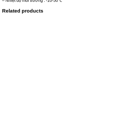
– Nhiệt độ môi trường : -10-50℃
Related products