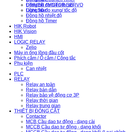
Đồng hồ đo hiển thị số
DRIVER / MOTOR SERVO
Đồng hồ đo xung/ tốc độ
Light Star
Đồng hồ nhiệt độ
Đồng hồ Timer
HIK Robot
HIK Vision
HMI
LOGIC RELAY
Zelio
Máy in ống lồng đầu cốt
Phích cắm / Ổ cắm / Công tắc
Phụ kiện
Can nhiệt
PLC
RELAY
Relay an toàn
Relay bán dẫn
Relay bảo vệ động cơ 3P
Relay thời gian
Relay trung gian
THIẾT BỊ ĐÓNG CẮT
Contactor
MCB Cầu dao tự động - dạng cài
MCCB Cầu dao tự động - dạng khối