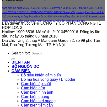
cảm biến áp suất M5256-C3079E-010BG Sensys
LK-320
LK-320 L-Mark
LK-330
LK-330 L-
mark
M5256-C3079E-010BG
M5256-C3079E-010BG Sensys
Máy in ống lồng đầu cốt LK-
320 L-Mark
máy in ống lồng đầu cốt LK-330
máy in ống lồng đầu cốt LK-330 L-mark
xiaomi
gosund cp5
Ổ cắm điện thông minh Gosund CP5
ổ cắm điện gosund cp5
Bản quyền thuộc về © CÔNG TY CỔ PHẦN CÔNG NGHỆ
HỢP LONG.
Hotline: 1900 6536. Mã số thuế: 0104509916. Đăng ký lần
đầu: ngày 05 tháng 03 năm 2010.
Địa chỉ: Tầng 2, tháp A Mandarin Garden 2, số 99 phố Tân
Mai, Phường Tương Mai, TP. Hà Nội.
Search for:
BIẾN TẦN
BỘ NGUỒN DC
CẢM BIẾN
Bộ điều khiển cảm biến
Bộ mã hóa vòng quay / Encoder
Cảm biến áp suất
Cảm biến cửa
Cảm biến hình ảnh
Cảm biến quang
Cảm biến sợi quang
Cảm biến tiệm cận