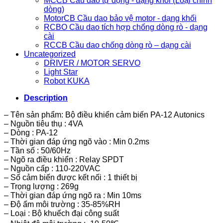
MCCB Cầu dao tự động - dạng khối (Loại chỉnh
dòng)
MotorCB Cầu dao bảo vệ motor - dạng khối
RCBO Cầu dao tích hợp chống dòng rò - dạng
cài
RCCB Cầu dao chống dòng rò – dạng cài
Uncategorized
DRIVER / MOTOR SERVO
Light Star
Robot KUKA
Description
– Tên sản phẩm: Bộ điều khiển cảm biến PA-12 Autonics
– Nguồn tiêu thụ : 4VA
– Dòng : PA-12
– Thời gian đáp ứng ngõ vào : Min 0.2ms
– Tần số : 50/60Hz
– Ngõ ra điều khiển : Relay SPDT
– Nguồn cấp : 110-220VAC
– Số cảm biến được kết nối : 1 thiết bị
– Trọng lượng : 269g
– Thời gian đáp ứng ngõ ra : Min 10ms
– Độ ẩm môi trường : 35-85%RH
– Loại : Bộ khuếch đại công suất