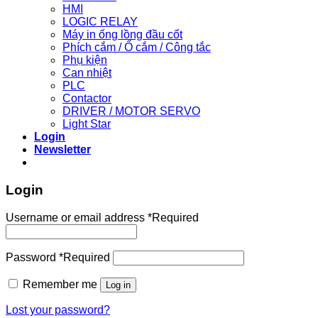
HMI
LOGIC RELAY
Máy in ống lồng đầu cốt
Phích cắm / Ổ cắm / Công tắc
Phụ kiện
Can nhiệt
PLC
Contactor
DRIVER / MOTOR SERVO
Light Star
Login
Newsletter
Login
Username or email address
*
Required
Password
*
Required
Remember me
Log in
Lost your password?