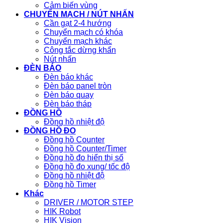
Cảm biến vùng
CHUYỂN MẠCH / NÚT NHẤN
Cần gạt 2-4 hướng
Chuyển mạch có khóa
Chuyển mạch khác
Công tắc dừng khẩn
Nút nhấn
ĐÈN BÁO
Đèn báo khác
Đèn báo panel tròn
Đèn báo quay
Đèn báo tháp
ĐỒNG HỒ
Đồng hồ nhiệt độ
ĐỒNG HỒ ĐO
Đồng hồ Counter
Đồng hồ Counter/Timer
Đồng hồ đo hiển thị số
Đồng hồ đo xung/ tốc độ
Đồng hồ nhiệt độ
Đồng hồ Timer
Khác
DRIVER / MOTOR STEP
HIK Robot
HIK Vision