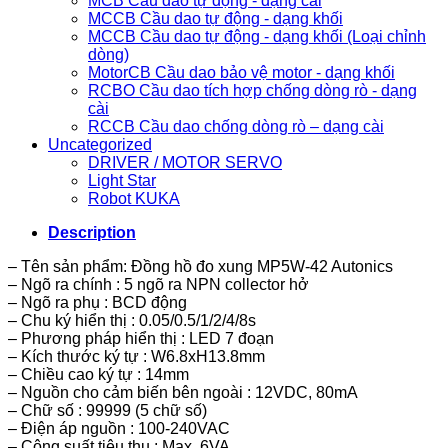
MCB Cầu dao tự động - dạng cài
MCCB Cầu dao tự động - dạng khối
MCCB Cầu dao tự động - dạng khối (Loại chỉnh
dòng)
MotorCB Cầu dao bảo vệ motor - dạng khối
RCBO Cầu dao tích hợp chống dòng rò - dạng
cài
RCCB Cầu dao chống dòng rò – dạng cài
Uncategorized
DRIVER / MOTOR SERVO
Light Star
Robot KUKA
Description
– Tên sản phẩm: Đồng hồ đo xung MP5W-42 Autonics
– Ngõ ra chính : 5 ngõ ra NPN collector hở
– Ngõ ra phụ : BCD động
– Chu ký hiển thị : 0.05/0.5/1/2/4/8s
– Phương pháp hiển thị : LED 7 đoạn
– Kích thước ký tự : W6.8xH13.8mm
– Chiều cao ký tự : 14mm
– Nguồn cho cảm biến bên ngoài : 12VDC, 80mA
– Chữ số : 99999 (5 chữ số)
– Điện áp nguồn : 100-240VAC
– Công suất tiêu thụ : Max. 6VA