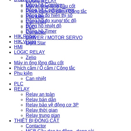
LOGIC RELAY
Đồng hồ Counter
Máy in ống lồng đầu cốt
Đồng hồ Counter/Timer
Phích cắm / Ổ cắm / Công tắc
Đồng hồ đo hiển thị số
Phụ kiện
Đồng hồ đo xung/ tốc độ
Can nhiệt
Đồng hồ nhiệt độ
PLC
Đồng hồ Timer
Contactor
HIK Robot
DRIVER / MOTOR SERVO
HIK Vision
Light Star
HMI
LOGIC RELAY
Zelio
Máy in ống lồng đầu cốt
Phích cắm / Ổ cắm / Công tắc
Phụ kiện
Can nhiệt
PLC
RELAY
Relay an toàn
Relay bán dẫn
Relay bảo vệ động cơ 3P
Relay thời gian
Relay trung gian
THIẾT BỊ ĐÓNG CẮT
Contactor