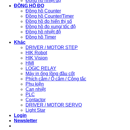
Đồng hồ nhiệt độ
ĐỒNG HỒ ĐO
Đồng hồ Counter
Đồng hồ Counter/Timer
Đồng hồ đo hiển thị số
Đồng hồ đo xung/ tốc độ
Đồng hồ nhiệt độ
Đồng hồ Timer
Khác
DRIVER / MOTOR STEP
HIK Robot
HIK Vision
HMI
LOGIC RELAY
Máy in ống lồng đầu cốt
Phích cắm / Ổ cắm / Công tắc
Phụ kiện
Can nhiệt
PLC
Contactor
DRIVER / MOTOR SERVO
Light Star
Login
Newsletter