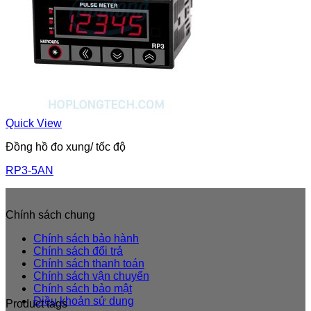
Quick View
Đồng hồ đo xung/ tốc độ
RP3-5AN
Chính sách chung
Chính sách bảo hành
Chính sách đổi trả
Chính sách thanh toán
Chính sách vận chuyển
Chính sách bảo mật
Điều khoản sử dung
Product tags