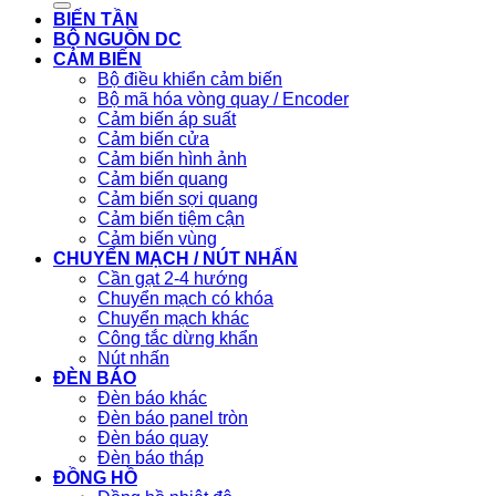
BIẾN TẦN
BỘ NGUỒN DC
CẢM BIẾN
Bộ điều khiển cảm biến
Bộ mã hóa vòng quay / Encoder
Cảm biến áp suất
Cảm biến cửa
Cảm biến hình ảnh
Cảm biến quang
Cảm biến sợi quang
Cảm biến tiệm cận
Cảm biến vùng
CHUYỂN MẠCH / NÚT NHẤN
Cần gạt 2-4 hướng
Chuyển mạch có khóa
Chuyển mạch khác
Công tắc dừng khẩn
Nút nhấn
ĐÈN BÁO
Đèn báo khác
Đèn báo panel tròn
Đèn báo quay
Đèn báo tháp
ĐỒNG HỒ