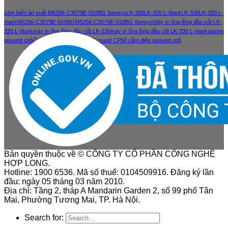
cảm biến áp suất M5256-C3079E-010BG Sensys
LK-320
LK-320 L-Mark
LK-330
LK-330 L-
mark
M5256-C3079E-010BG
M5256-C3079E-010BG Sensys
Máy in ống lồng đầu cốt LK-
320 L-Mark
máy in ống lồng đầu cốt LK-330
máy in ống lồng đầu cốt LK-330 L-mark
xiaomi
gosund cp5
Ổ cắm điện thông minh Gosund CP5
ổ cắm điện gosund cp5
Bản quyền thuộc về © CÔNG TY CỔ PHẦN CÔNG NGHỆ
HỢP LONG.
Hotline: 1900 6536. Mã số thuế: 0104509916. Đăng ký lần
đầu: ngày 05 tháng 03 năm 2010.
Địa chỉ: Tầng 2, tháp A Mandarin Garden 2, số 99 phố Tân
Mai, Phường Tương Mai, TP. Hà Nội.
Search for: