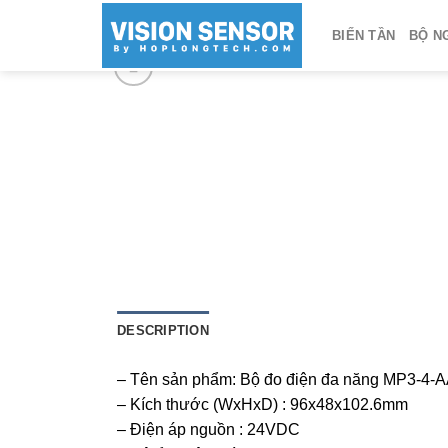
Skip
BIẾN TẦN
BỘ N
to
content
DESCRIPTION
– Tên sản phẩm: Bộ đo điện đa năng MP3-4
– Kích thước (WxHxD) : 96x48x102.6mm
– Điện áp nguồn : 24VDC