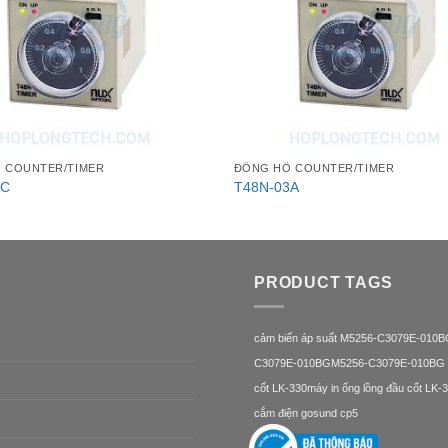
 COUNTER/TIMER
ĐỒNG HỒ COUNTER/TIMER
1C
T48N-03A
PRODUCT TAGS
cảm biến áp suất M5256-C3079E-010
C3079E-010BG
M5256-C3079E-010BG
cốt LK-330
máy in ống lồng đầu cốt LK-
cắm điện gosund cp5