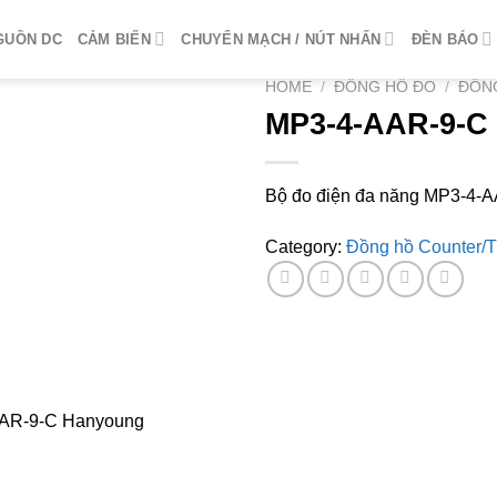
GUỒN DC
CẢM BIẾN
CHUYỂN MẠCH / NÚT NHẤN
ĐÈN BÁO
HOME
/
ĐỒNG HỒ ĐO
/
ĐỒN
MP3-4-AAR-9-C
Bộ đo điện đa năng MP3-4-
Category:
Đồng hồ Counter/T
-AAR-9-C Hanyoung