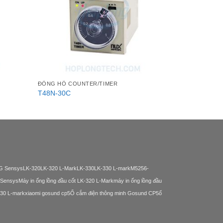
ĐỒNG HỒ COUNTER/TIMER
ĐỒNG HỒ CO
T48N-30C
T48N-30A
BG Sensys
LK-320
LK-320 L-Mark
LK-330
LK-330 L-mark
M5256-
 Sensys
Máy in ống lồng đầu cốt LK-320 L-Mark
máy in ống lồng đầu
330 L-mark
xiaomi gosund cp5
Ổ cắm điện thông minh Gosund CP5
ổ