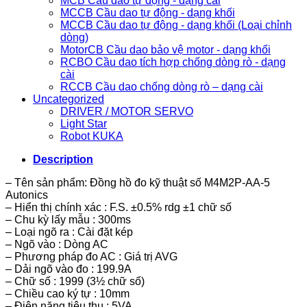
MCB Cầu dao tự động - dạng cài
MCCB Cầu dao tự động - dạng khối
MCCB Cầu dao tự động - dạng khối (Loại chỉnh
dòng)
MotorCB Cầu dao bảo vệ motor - dạng khối
RCBO Cầu dao tích hợp chống dòng rò - dạng
cài
RCCB Cầu dao chống dòng rò – dạng cài
Uncategorized
DRIVER / MOTOR SERVO
Light Star
Robot KUKA
Description
– Tên sản phẩm: Đồng hồ đo kỹ thuật số M4M2P-AA-5
Autonics
– Hiển thị chính xác : F.S. ±0.5% rdg ±1 chữ số
– Chu kỳ lấy mẫu : 300ms
– Loại ngõ ra : Cài đặt kép
– Ngõ vào : Dòng AC
– Phương pháp đo AC : Giá trị AVG
– Dải ngõ vào đo : 199.9A
– Chữ số : 1999 (3½ chữ số)
– Chiều cao ký tự : 10mm
– Điện năng tiêu thụ : 5VA