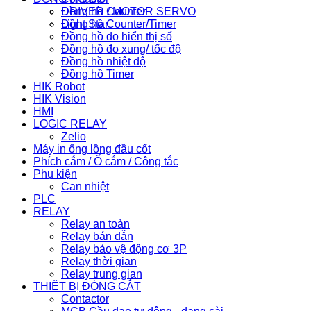
Đồng hồ Counter
DRIVER / MOTOR SERVO
Đồng hồ Counter/Timer
Light Star
Đồng hồ đo hiển thị số
Đồng hồ đo xung/ tốc độ
Đồng hồ nhiệt độ
Đồng hồ Timer
HIK Robot
HIK Vision
HMI
LOGIC RELAY
Zelio
Máy in ống lồng đầu cốt
Phích cắm / Ổ cắm / Công tắc
Phụ kiện
Can nhiệt
PLC
RELAY
Relay an toàn
Relay bán dẫn
Relay bảo vệ động cơ 3P
Relay thời gian
Relay trung gian
THIẾT BỊ ĐÓNG CẮT
Contactor