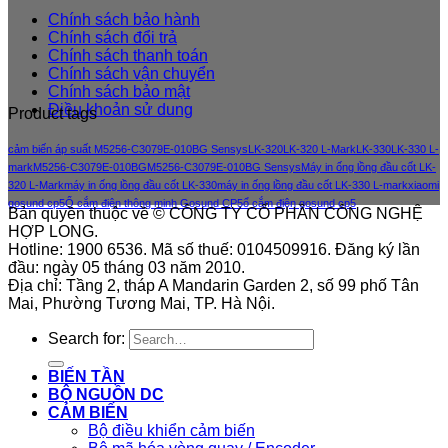
Chính sách bảo hành
Chính sách đổi trả
Chính sách thanh toán
Chính sách vận chuyển
Chính sách bảo mật
Điều khoản sử dung
Product tags
cảm biến áp suất M5256-C3079E-010BG Sensys
LK-320
LK-320 L-Mark
LK-330
LK-330 L-
mark
M5256-C3079E-010BG
M5256-C3079E-010BG Sensys
Máy in ống lồng đầu cốt LK-
320 L-Mark
máy in ống lồng đầu cốt LK-330
máy in ống lồng đầu cốt LK-330 L-mark
xiaomi
gosund cp5
Ổ cắm điện thông minh Gosund CP5
ổ cắm điện gosund cp5
Bản quyền thuộc về © CÔNG TY CỔ PHẦN CÔNG NGHỆ
HỢP LONG.
Hotline: 1900 6536. Mã số thuế: 0104509916. Đăng ký lần
đầu: ngày 05 tháng 03 năm 2010.
Địa chỉ: Tầng 2, tháp A Mandarin Garden 2, số 99 phố Tân
Mai, Phường Tương Mai, TP. Hà Nội.
Search for:
BIẾN TẦN
BỘ NGUỒN DC
CẢM BIẾN
Bộ điều khiển cảm biến