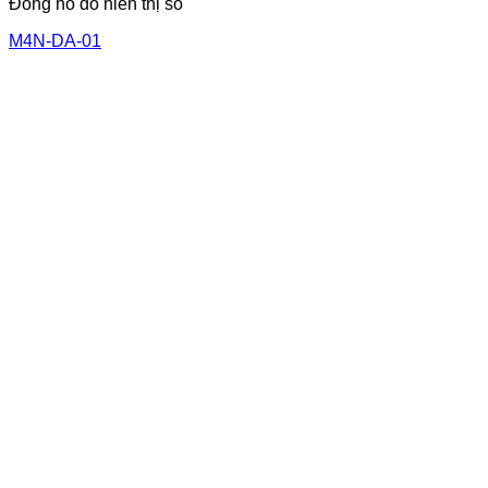
Đồng hồ đo hiển thị số
M4N-DA-01