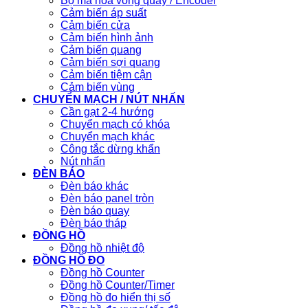
Bộ mã hóa vòng quay / Encoder
Cảm biến áp suất
Cảm biến cửa
Cảm biến hình ảnh
Cảm biến quang
Cảm biến sợi quang
Cảm biến tiệm cận
Cảm biến vùng
CHUYỂN MẠCH / NÚT NHẤN
Cần gạt 2-4 hướng
Chuyển mạch có khóa
Chuyển mạch khác
Công tắc dừng khẩn
Nút nhấn
ĐÈN BÁO
Đèn báo khác
Đèn báo panel tròn
Đèn báo quay
Đèn báo tháp
ĐỒNG HỒ
Đồng hồ nhiệt độ
ĐỒNG HỒ ĐO
Đồng hồ Counter
Đồng hồ Counter/Timer
Đồng hồ đo hiển thị số