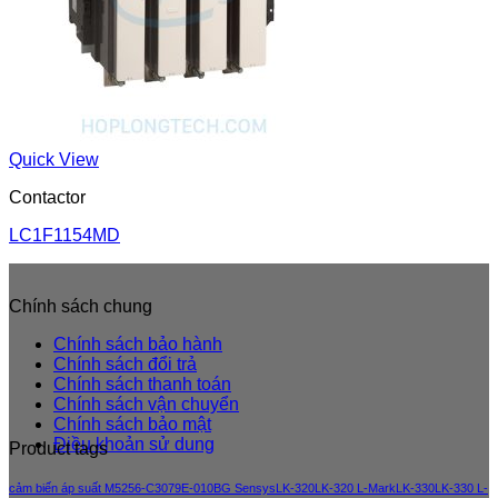
Quick View
Contactor
LC1F1154MD
Chính sách chung
Chính sách bảo hành
Chính sách đổi trả
Chính sách thanh toán
Chính sách vận chuyển
Chính sách bảo mật
Điều khoản sử dung
Product tags
cảm biến áp suất M5256-C3079E-010BG Sensys
LK-320
LK-320 L-Mark
LK-330
LK-330 L-