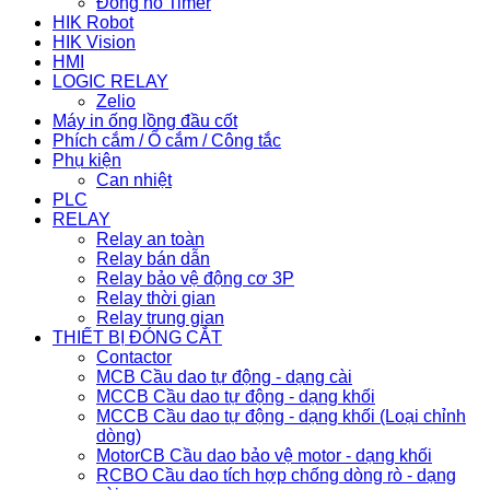
Đồng hồ Timer
HIK Robot
HIK Vision
HMI
LOGIC RELAY
Zelio
Máy in ống lồng đầu cốt
Phích cắm / Ổ cắm / Công tắc
Phụ kiện
Can nhiệt
PLC
RELAY
Relay an toàn
Relay bán dẫn
Relay bảo vệ động cơ 3P
Relay thời gian
Relay trung gian
THIẾT BỊ ĐÓNG CẮT
Contactor
MCB Cầu dao tự động - dạng cài
MCCB Cầu dao tự động - dạng khối
MCCB Cầu dao tự động - dạng khối (Loại chỉnh
dòng)
MotorCB Cầu dao bảo vệ motor - dạng khối
RCBO Cầu dao tích hợp chống dòng rò - dạng