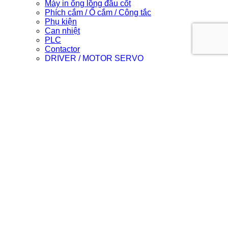
Máy in ống lồng đầu cốt
Phích cắm / Ổ cắm / Công tắc
Phụ kiện
Can nhiệt
PLC
Contactor
DRIVER / MOTOR SERVO
Light Star
Login
Newsletter
Login
Username or email address
*
Required
Password
*
Required
Remember me
Log in
Lost your password?