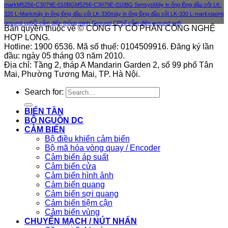
mark
M5256-C3079E-010BG
M5256-C3079E-010BG Sensys
Máy in ống lồng đầu cốt LK-
320 L-Mark
máy in ống lồng đầu cốt LK-330
máy in ống lồng đầu cốt LK-330 L-mark
xiaomi
gosund cp5
Ổ cắm điện thông minh Gosund CP5
ổ cắm điện gosund cp5
Bản quyền thuộc về © CÔNG TY CỔ PHẦN CÔNG NGHỆ
HỢP LONG.
Hotline: 1900 6536. Mã số thuế: 0104509916. Đăng ký lần
đầu: ngày 05 tháng 03 năm 2010.
Địa chỉ: Tầng 2, tháp A Mandarin Garden 2, số 99 phố Tân
Mai, Phường Tương Mai, TP. Hà Nội.
Search for:
BIẾN TẦN
BỘ NGUỒN DC
CẢM BIẾN
Bộ điều khiển cảm biến
Bộ mã hóa vòng quay / Encoder
Cảm biến áp suất
Cảm biến cửa
Cảm biến hình ảnh
Cảm biến quang
Cảm biến sợi quang
Cảm biến tiệm cận
Cảm biến vùng
CHUYỂN MẠCH / NÚT NHẤN