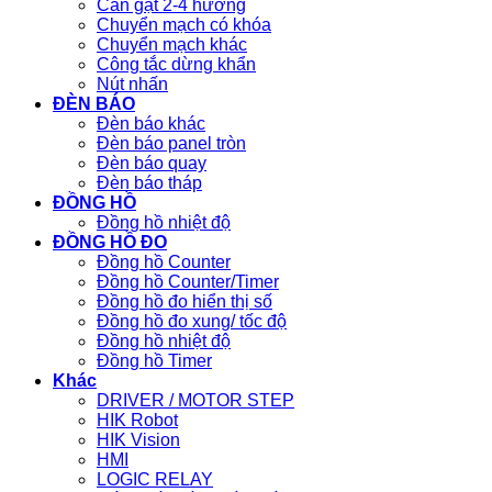
Cần gạt 2-4 hướng
Chuyển mạch có khóa
Chuyển mạch khác
Công tắc dừng khẩn
Nút nhấn
ĐÈN BÁO
Đèn báo khác
Đèn báo panel tròn
Đèn báo quay
Đèn báo tháp
ĐỒNG HỒ
Đồng hồ nhiệt độ
ĐỒNG HỒ ĐO
Đồng hồ Counter
Đồng hồ Counter/Timer
Đồng hồ đo hiển thị số
Đồng hồ đo xung/ tốc độ
Đồng hồ nhiệt độ
Đồng hồ Timer
Khác
DRIVER / MOTOR STEP
HIK Robot
HIK Vision
HMI
LOGIC RELAY