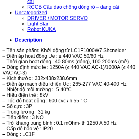
cài
RCCB Cầu dao chống dòng rò – dạng cài
Uncategorized
DRIVER / MOTOR SERVO
Light Star
Robot KUKA
Description
– Tên sản phẩm: Khởi động từ LC1F1000W7 Shcneider
– Điện áp hoạt động Ue : ≤ 440 VAC 50/60 Hz
– Thời gian hoạt động : 40-80ms (đóng), 100-200ms (mở)
– Dòng định mức Ie : 1250A (≤ 440 VAC AC-1)/1000A (≤ 440
VAC AC-3)
– Kích thước : 332x438x238.6mm
– Điện áp mạch điều khiển Uc : 265-277 VAC 40-400 Hz
– Nhiệt độ môi trường : -5-40°C
– Hiệu điện thế : 8kV
– Tốc độ hoạt động : 600 cyc / h 55 ° C
– Số cực : 3P
– Trọng lượng : 31 kg
– Tiếp điểm : 3 NO
– Trở kháng trung bình : 0.1 mOhm-Ith 1250 A 50 Hz
– Cấp độ bảo vệ : IP20
– Dòng : LC1F