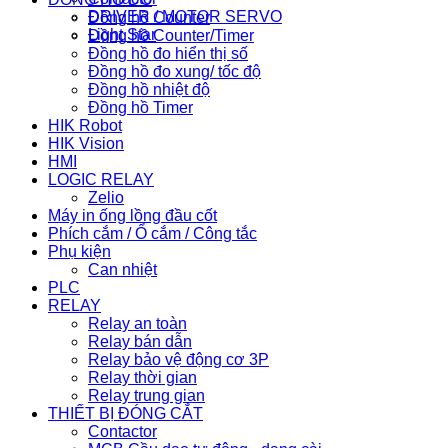
DRIVER / MOTOR SERVO
Đồng hồ Counter
Light Star
Đồng hồ Counter/Timer
Đồng hồ đo hiển thị số
Đồng hồ đo xung/ tốc độ
Đồng hồ nhiệt độ
Đồng hồ Timer
HIK Robot
HIK Vision
HMI
LOGIC RELAY
Zelio
Máy in ống lồng đầu cốt
Phích cắm / Ổ cắm / Công tắc
Phụ kiện
Can nhiệt
PLC
RELAY
Relay an toàn
Relay bán dẫn
Relay bảo vệ động cơ 3P
Relay thời gian
Relay trung gian
THIẾT BỊ ĐÓNG CẮT
Contactor