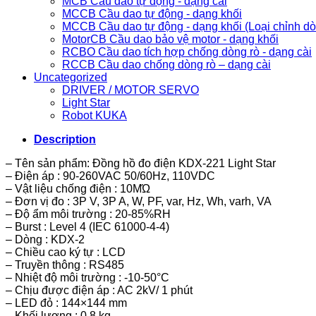
MCB Cầu dao tự động - dạng cài
MCCB Cầu dao tự động - dạng khối
MCCB Cầu dao tự động - dạng khối (Loại chỉnh d
MotorCB Cầu dao bảo vệ motor - dạng khối
RCBO Cầu dao tích hợp chống dòng rò - dạng cài
RCCB Cầu dao chống dòng rò – dạng cài
Uncategorized
DRIVER / MOTOR SERVO
Light Star
Robot KUKA
Description
– Tên sản phẩm: Đồng hồ đo điện KDX-221 Light Star
– Điện áp : 90-260VAC 50/60Hz, 110VDC
– Vật liệu chống điện : 10MΏ
– Đơn vị đo : 3P V, 3P A, W, PF, var, Hz, Wh, varh, VA
– Độ ẩm môi trường : 20-85%RH
– Burst : Level 4 (IEC 61000-4-4)
– Dòng : KDX-2
– Chiều cao ký tự : LCD
– Truyền thông : RS485
– Nhiệt độ môi trường : -10-50°C
– Chịu được điện áp : AC 2kV/ 1 phút
– LED đỏ : 144×144 mm
– Khối lượng : 0.8 kg