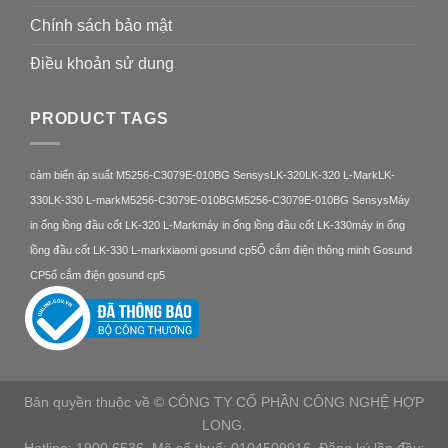
Chính sách bảo mật
Điều khoản sử dung
PRODUCT TAGS
cảm biến áp suất M5256-C3079E-010BG Sensys
LK-320
LK-320 L-Mark
LK-
330
LK-330 L-mark
M5256-C3079E-010BG
M5256-C3079E-010BG Sensys
Máy
in ống lồng đầu cốt LK-320 L-Mark
máy in ống lồng đầu cốt LK-330
máy in ống
lồng đầu cốt LK-330 L-mark
xiaomi gosund cp5
Ổ cắm điện thông minh Gosund
CP5
ổ cắm điện gosund cp5
Bản quyền thuộc về © CÔNG TY CỔ PHẦN CÔNG NGHỆ HỢP
LONG.