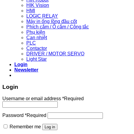
HIK Vision
HMI
LOGIC RELAY
Máy in ống lồng đầu cốt
Phích cắm / Ổ cắm / Công tắc
Phụ kiện
Can nhiệt
PLC
Contactor
DRIVER / MOTOR SERVO
Light Star
Login
Newsletter
Login
Username or email address
*
Required
Password
*
Required
Remember me
Log in