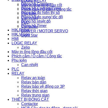
LOGIC RELAY
Đồng hồ Counter
Máy in ống lồng đầu cốt
Đồng hồ Counter/Timer
Phích cắm / Ổ cắm / Công tắc
Đồng hồ đo hiển thị số
Phụ kiện
Đồng hồ đo xung/ tốc độ
Can nhiệt
Đồng hồ nhiệt độ
PLC
Đồng hồ Timer
Contactor
HIK Robot
DRIVER / MOTOR SERVO
HIK Vision
Light Star
HMI
LOGIC RELAY
Zelio
Máy in ống lồng đầu cốt
Phích cắm / Ổ cắm / Công tắc
Phụ kiện
Can nhiệt
PLC
RELAY
Relay an toàn
Relay bán dẫn
Relay bảo vệ động cơ 3P
Relay thời gian
Relay trung gian
THIẾT BỊ ĐÓNG CẮT
Contactor