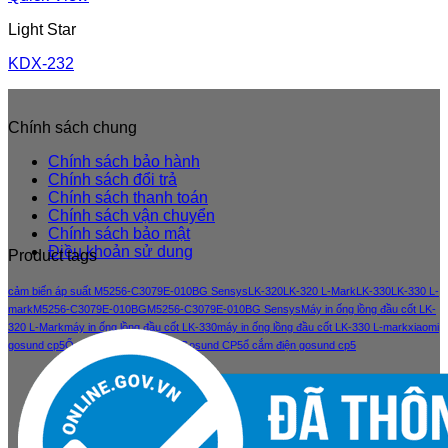
Light Star
KDX-232
Chính sách chung
Chính sách bảo hành
Chính sách đổi trả
Chính sách thanh toán
Chính sách vận chuyển
Chính sách bảo mật
Điều khoản sử dung
Product tags
cảm biến áp suất M5256-C3079E-010BG Sensys
LK-320
LK-320 L-Mark
LK-330
LK-330 L-
mark
M5256-C3079E-010BG
M5256-C3079E-010BG Sensys
Máy in ống lồng đầu cốt LK-
320 L-Mark
máy in ống lồng đầu cốt LK-330
máy in ống lồng đầu cốt LK-330 L-mark
xiaomi
gosund cp5
Ổ cắm điện thông minh Gosund CP5
ổ cắm điện gosund cp5