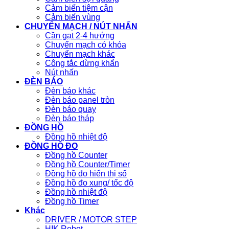
Cảm biến tiệm cận
Cảm biến vùng
CHUYỂN MẠCH / NÚT NHẤN
Cần gạt 2-4 hướng
Chuyển mạch có khóa
Chuyển mạch khác
Công tắc dừng khẩn
Nút nhấn
ĐÈN BÁO
Đèn báo khác
Đèn báo panel tròn
Đèn báo quay
Đèn báo tháp
ĐỒNG HỒ
Đồng hồ nhiệt độ
ĐỒNG HỒ ĐO
Đồng hồ Counter
Đồng hồ Counter/Timer
Đồng hồ đo hiển thị số
Đồng hồ đo xung/ tốc độ
Đồng hồ nhiệt độ
Đồng hồ Timer
Khác
DRIVER / MOTOR STEP
HIK Robot