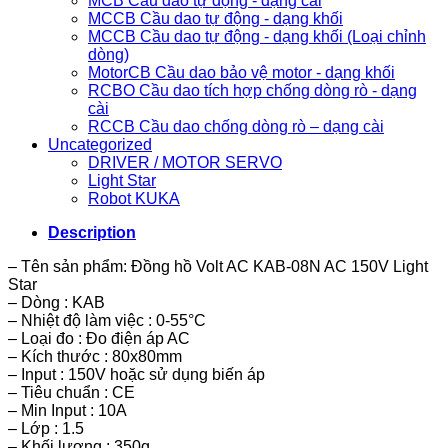
MCB Cầu dao tự động - dạng cài
MCCB Cầu dao tự động - dạng khối
MCCB Cầu dao tự động - dạng khối (Loại chỉnh
dòng)
MotorCB Cầu dao bảo vệ motor - dạng khối
RCBO Cầu dao tích hợp chống dòng rò - dạng
cài
RCCB Cầu dao chống dòng rò – dạng cài
Uncategorized
DRIVER / MOTOR SERVO
Light Star
Robot KUKA
Description
– Tên sản phẩm: Đồng hồ Volt AC KAB-08N AC 150V Light
Star
– Dòng : KAB
– Nhiệt độ làm việc : 0-55°C
– Loại đo : Đo điện áp AC
– Kích thước : 80x80mm
– Input : 150V hoặc sử dụng biến áp
– Tiêu chuẩn : CE
– Min Input : 10A
– Lớp : 1.5
– Khối lượng : 350g