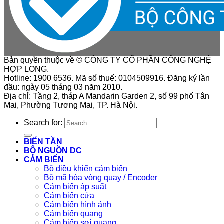
Bản quyền thuộc về © CÔNG TY CỔ PHẦN CÔNG NGHỆ
HỢP LONG.
Hotline: 1900 6536. Mã số thuế: 0104509916. Đăng ký lần
đầu: ngày 05 tháng 03 năm 2010.
Địa chỉ: Tầng 2, tháp A Mandarin Garden 2, số 99 phố Tân
Mai, Phường Tương Mai, TP. Hà Nội.
Search for:
BIẾN TẦN
BỘ NGUỒN DC
CẢM BIẾN
Bộ điều khiển cảm biến
Bộ mã hóa vòng quay / Encoder
Cảm biến áp suất
Cảm biến cửa
Cảm biến hình ảnh
Cảm biến quang
Cảm biến sợi quang