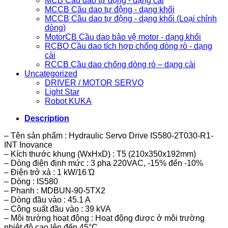
MCB Cầu dao tự động - dạng cài
MCCB Cầu dao tự động - dạng khối
MCCB Cầu dao tự động - dạng khối (Loại chỉnh
dòng)
MotorCB Cầu dao bảo vệ motor - dạng khối
RCBO Cầu dao tích hợp chống dòng rò - dạng
cài
RCCB Cầu dao chống dòng rò – dạng cài
Uncategorized
DRIVER / MOTOR SERVO
Light Star
Robot KUKA
Description
– Tên sản phẩm : Hydraulic Servo Drive IS580-2T030-R1-
INT Inovance
– Kích thước khung (WxHxD) : T5 (210x350x192mm)
– Dòng điện định mức : 3 pha 220VAC, -15% đến -10%
– Điện trở xả : 1 kW/16 Ώ
– Dòng : IS580
– Phanh : MDBUN-90-5TX2
– Dòng đầu vào : 45.1 A
– Công suất đầu vào : 39 kVA
– Môi trường hoạt động : Hoạt động được ở môi trường
nhiệt độ cao lên đến 45°C