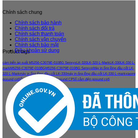
Chính sách chung
Chính sách bảo hành
Chính sách đổi trả
Chính sách thanh toán
Chính sách vận chuyển
Chính sách bảo mật
Điều khoản sử dung
Product tags
cảm biến áp suất M5256-C3079E-010BG Sensys
LK-320
LK-320 L-Mark
LK-330
LK-330 L-
mark
M5256-C3079E-010BG
M5256-C3079E-010BG Sensys
Máy in ống lồng đầu cốt LK-
320 L-Mark
máy in ống lồng đầu cốt LK-330
máy in ống lồng đầu cốt LK-330 L-mark
xiaomi
gosund cp5
Ổ cắm điện thông minh Gosund CP5
ổ cắm điện gosund cp5