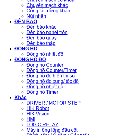
Chuyển mạch khác
Công tắc dừng khẩn
Nút nhấn
ĐÈN BÁO
Đèn báo khác
Đèn báo panel tròn
Đèn báo quay
Đèn báo tháp
ĐỒNG HỒ
Đồng hồ nhiệt độ
ĐỒNG HỒ ĐO
Đồng hồ Counter
Đồng hồ Counter/Timer
Đồng hồ đo hiển thị số
Đồng hồ đo xung/ tốc độ
Đồng hồ nhiệt độ
Đồng hồ Timer
Khác
DRIVER / MOTOR STEP
HIK Robot
HIK Vision
HMI
LOGIC RELAY
Máy in ống lồng đầu cốt