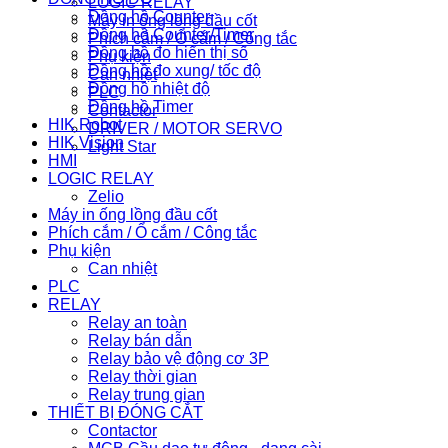
LOGIC RELAY
Đồng hồ Counter
Máy in ống lồng đầu cốt
Đồng hồ Counter/Timer
Phích cắm / Ổ cắm / Công tắc
Đồng hồ đo hiển thị số
Phụ kiện
Đồng hồ đo xung/ tốc độ
Can nhiệt
Đồng hồ nhiệt độ
PLC
Đồng hồ Timer
Contactor
HIK Robot
DRIVER / MOTOR SERVO
HIK Vision
Light Star
HMI
LOGIC RELAY
Zelio
Máy in ống lồng đầu cốt
Phích cắm / Ổ cắm / Công tắc
Phụ kiện
Can nhiệt
PLC
RELAY
Relay an toàn
Relay bán dẫn
Relay bảo vệ động cơ 3P
Relay thời gian
Relay trung gian
THIẾT BỊ ĐÓNG CẮT
Contactor