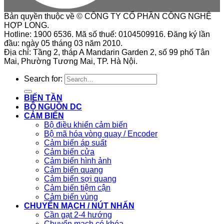
Bản quyền thuộc về © CÔNG TY CỔ PHẦN CÔNG NGHỆ
HỢP LONG.
Hotline: 1900 6536. Mã số thuế: 0104509916. Đăng ký lần
đầu: ngày 05 tháng 03 năm 2010.
Địa chỉ: Tầng 2, tháp A Mandarin Garden 2, số 99 phố Tân
Mai, Phường Tương Mai, TP. Hà Nội.
Search for:
BIẾN TẦN
BỘ NGUỒN DC
CẢM BIẾN
Bộ điều khiển cảm biến
Bộ mã hóa vòng quay / Encoder
Cảm biến áp suất
Cảm biến cửa
Cảm biến hình ảnh
Cảm biến quang
Cảm biến sợi quang
Cảm biến tiệm cận
Cảm biến vùng
CHUYỂN MẠCH / NÚT NHẤN
Cần gạt 2-4 hướng
Chuyển mạch có khóa