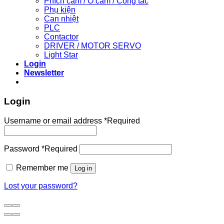
Phích cắm / Ổ cắm / Công tắc
Phụ kiện
Can nhiệt
PLC
Contactor
DRIVER / MOTOR SERVO
Light Star
Login
Newsletter
Login
Username or email address
*
Required
Password
*
Required
Remember me
Log in
Lost your password?