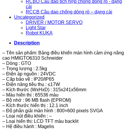
RCBO Cầu dao tích hợp chống dòng rò - dạng
cài
RCCB Cầu dao chống dòng rò – dạng cài
Uncategorized
DRIVER / MOTOR SERVO
Light Star
Robot KUKA
Description
– Tên sản phẩm: Bảng điều khiển màn hình cảm ứng nâng
cao HMIGTO6310 Schneider
– Dòng : GTO
– Trọng lượng : 2.5kg
– Điện áp nguồn : 24VDC
– Cấp bảo vệ : IP20/IP65
– Điện năng tiêu thụ : ≤17W
– Kích thước (WxHxD) : 315x241x56mm
– Màu hiển thị : 65536 màu
– Bộ nhớ : 96 MB flash (EPROM)
– Kích thước hiển thị : 12.1 inch
– Độ phân giải màn hình : 800×600 pixels SVGA
– Loại nút điều khiển : –
– Loại hiển thị: LCD TFT màu backlit
– Hệ điều hành : Magelis