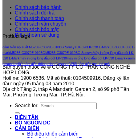
Chính sách bảo hành
Chính sách đổi trả
Chính sách thanh toán
Chính sách vận chuyển
Chính sách bảo mật
Điều khoản sử dung
Product tags
cảm biến áp suất M5256-C3079E-010BG Sensys
LK-320
LK-320 L-Mark
LK-330
LK-330 L-
mark
M5256-C3079E-010BG
M5256-C3079E-010BG Sensys
Máy in ống lồng đầu cốt LK-
320 L-Mark
máy in ống lồng đầu cốt LK-330
máy in ống lồng đầu cốt LK-330 L-mark
xiaomi
gosund cp5
Ổ cắm điện thông minh Gosund CP5
ổ cắm điện gosund cp5
Bản quyền thuộc về © CÔNG TY CỔ PHẦN CÔNG NGHỆ
HỢP LONG.
Hotline: 1900 6536. Mã số thuế: 0104509916. Đăng ký lần
đầu: ngày 05 tháng 03 năm 2010.
Địa chỉ: Tầng 2, tháp A Mandarin Garden 2, số 99 phố Tân
Mai, Phường Tương Mai, TP. Hà Nội.
Search for:
BIẾN TẦN
BỘ NGUỒN DC
CẢM BIẾN
Bộ điều khiển cảm biến