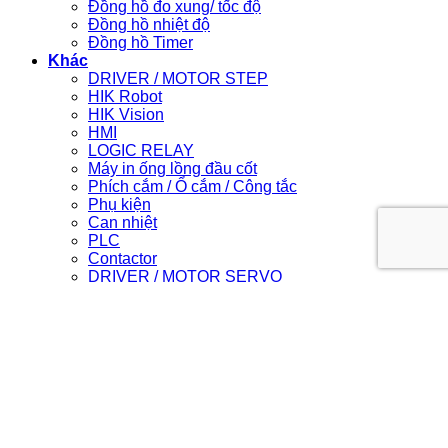
Đồng hồ đo xung/ tốc độ
Đồng hồ nhiệt độ
Đồng hồ Timer
Khác
DRIVER / MOTOR STEP
HIK Robot
HIK Vision
HMI
LOGIC RELAY
Máy in ống lồng đầu cốt
Phích cắm / Ổ cắm / Công tắc
Phụ kiện
Can nhiệt
PLC
Contactor
DRIVER / MOTOR SERVO
Light Star
Login
Newsletter
Login
Username or email address
*
Required