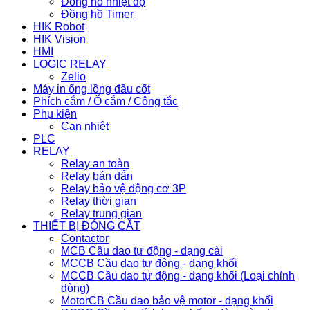
Đồng hồ nhiệt độ
Đồng hồ Timer
HIK Robot
HIK Vision
HMI
LOGIC RELAY
Zelio
Máy in ống lồng đầu cốt
Phích cắm / Ổ cắm / Công tắc
Phụ kiện
Can nhiệt
PLC
RELAY
Relay an toàn
Relay bán dẫn
Relay bảo vệ động cơ 3P
Relay thời gian
Relay trung gian
THIẾT BỊ ĐÓNG CẮT
Contactor
MCB Cầu dao tự động - dạng cài
MCCB Cầu dao tự động - dạng khối
MCCB Cầu dao tự động - dạng khối (Loại chỉnh
dòng)
MotorCB Cầu dao bảo vệ motor - dạng khối