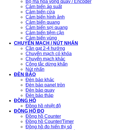
Bộ mã hóa vòng quay / Encoder
Cảm biến áp suất
Cảm biến cửa
Cảm biến hình ảnh
Cảm biến quang
Cảm biến sợi quang
Cảm biến tiệm cận
Cảm biến vùng
CHUYỂN MẠCH / NÚT NHẤN
Cần gạt 2-4 hướng
Chuyển mạch có khóa
Chuyển mạch khác
Công tắc dừng khẩn
Nút nhấn
ĐÈN BÁO
Đèn báo khác
Đèn báo panel tròn
Đèn báo quay
Đèn báo tháp
ĐỒNG HỒ
Đồng hồ nhiệt độ
ĐỒNG HỒ ĐO
Đồng hồ Counter
Đồng hồ Counter/Timer
Đồng hồ đo hiển thị số