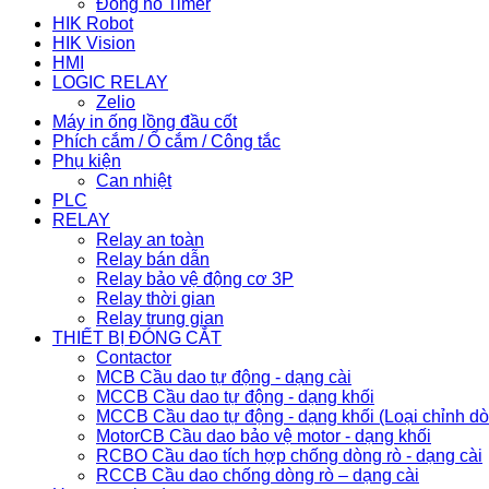
Đồng hồ Timer
HIK Robot
HIK Vision
HMI
LOGIC RELAY
Zelio
Máy in ống lồng đầu cốt
Phích cắm / Ổ cắm / Công tắc
Phụ kiện
Can nhiệt
PLC
RELAY
Relay an toàn
Relay bán dẫn
Relay bảo vệ động cơ 3P
Relay thời gian
Relay trung gian
THIẾT BỊ ĐÓNG CẮT
Contactor
MCB Cầu dao tự động - dạng cài
MCCB Cầu dao tự động - dạng khối
MCCB Cầu dao tự động - dạng khối (Loại chỉnh d
MotorCB Cầu dao bảo vệ motor - dạng khối
RCBO Cầu dao tích hợp chống dòng rò - dạng cài
RCCB Cầu dao chống dòng rò – dạng cài