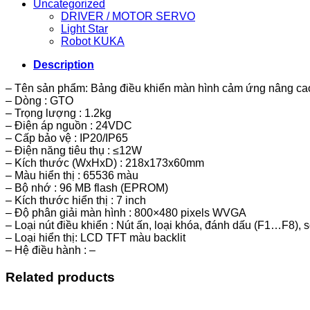
Uncategorized
DRIVER / MOTOR SERVO
Light Star
Robot KUKA
Description
– Tên sản phẩm: Bảng điều khiển màn hình cảm ứng nâng 
– Dòng : GTO
– Trọng lượng : 1.2kg
– Điện áp nguồn : 24VDC
– Cấp bảo vệ : IP20/IP65
– Điện năng tiêu thụ : ≤12W
– Kích thước (WxHxD) : 218x173x60mm
– Màu hiển thị : 65536 màu
– Bộ nhớ : 96 MB flash (EPROM)
– Kích thước hiển thị : 7 inch
– Độ phân giải màn hình : 800×480 pixels WVGA
– Loại nút điều khiển : Nút ấn, loại khóa, đánh dấu (F1…F8)
– Loại hiển thị: LCD TFT màu backlit
– Hệ điều hành : –
Related products