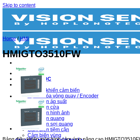
Skip to content
Home
/
HMI
HMIGTO3510FW
BIẾN TẦN
BỘ NGUỒN DC
CẢM BIẾN
Bộ điều khiển cảm biến
Bộ mã hóa vòng quay / Encoder
Cảm biến áp suất
Cảm biến cửa
Cảm biến hình ảnh
Cảm biến quang
Cảm biến sợi quang
Cảm biến tiệm cận
Cảm biến vùng
Bảng điều khiển màn hình cảm ứng nâng cao HMIGTO3510F