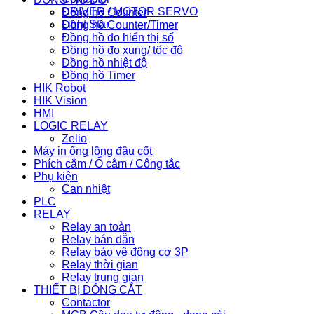
DRIVER / MOTOR SERVO
Đồng hồ Counter
Light Star
Đồng hồ Counter/Timer
Đồng hồ đo hiển thị số
Đồng hồ đo xung/ tốc độ
Đồng hồ nhiệt độ
Đồng hồ Timer
HIK Robot
HIK Vision
HMI
LOGIC RELAY
Zelio
Máy in ống lồng đầu cốt
Phích cắm / Ổ cắm / Công tắc
Phụ kiện
Can nhiệt
PLC
RELAY
Relay an toàn
Relay bán dẫn
Relay bảo vệ động cơ 3P
Relay thời gian
Relay trung gian
THIẾT BỊ ĐÓNG CẮT
Contactor