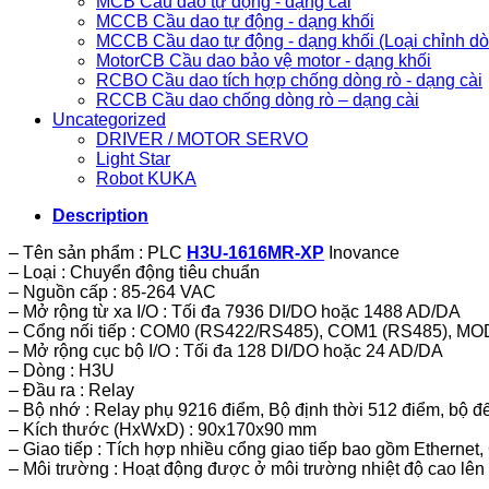
MCB Cầu dao tự động - dạng cài
MCCB Cầu dao tự động - dạng khối
MCCB Cầu dao tự động - dạng khối (Loại chỉnh d
MotorCB Cầu dao bảo vệ motor - dạng khối
RCBO Cầu dao tích hợp chống dòng rò - dạng cài
RCCB Cầu dao chống dòng rò – dạng cài
Uncategorized
DRIVER / MOTOR SERVO
Light Star
Robot KUKA
Description
– Tên sản phẩm : PLC
H3U-1616MR-XP
Inovance
– Loại : Chuyển động tiêu chuẩn
– Nguồn cấp : 85-264 VAC
– Mở rộng từ xa I/O : Tối đa 7936 DI/DO hoặc 1488 AD/DA
– Cổng nối tiếp : COM0 (RS422/RS485), COM1 (RS485), 
– Mở rộng cục bộ I/O : Tối đa 128 DI/DO hoặc 24 AD/DA
– Dòng : H3U
– Đầu ra : Relay
– Bộ nhớ : Relay phụ 9216 điểm, Bộ định thời 512 điểm, bộ đế
– Kích thước (HxWxD) : 90x170x90 mm
– Giao tiếp : Tích hợp nhiều cổng giao tiếp bao gồm Ethernet
– Môi trường : Hoạt động được ở môi trường nhiệt độ cao lên