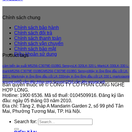
Chính sách chung
Chính sách bảo hành
Chính sách đổi trả
Chính sách thanh toán
Chính sách vận chuyển
Chính sách bảo mật
Điều khoản sử dung
Product tags
cảm biến áp suất M5256-C3079E-010BG Sensys
LK-320
LK-320 L-Mark
LK-330
LK-330 L-
mark
M5256-C3079E-010BG
M5256-C3079E-010BG Sensys
Máy in ống lồng đầu cốt LK-
320 L-Mark
máy in ống lồng đầu cốt LK-330
máy in ống lồng đầu cốt LK-330 L-mark
xiaomi
gosund cp5
Ổ cắm điện thông minh Gosund CP5
ổ cắm điện gosund cp5
Bản quyền thuộc về © CÔNG TY CỔ PHẦN CÔNG NGHỆ
HỢP LONG.
Hotline: 1900 6536. Mã số thuế: 0104509916. Đăng ký lần
đầu: ngày 05 tháng 03 năm 2010.
Địa chỉ: Tầng 2, tháp A Mandarin Garden 2, số 99 phố Tân
Mai, Phường Tương Mai, TP. Hà Nội.
Search for: