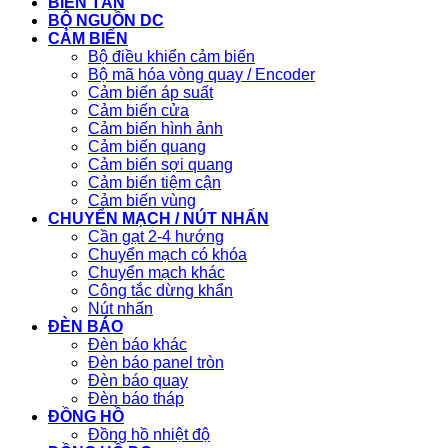
BIẾN TẦN
BỘ NGUỒN DC
CẢM BIẾN
Bộ điều khiển cảm biến
Bộ mã hóa vòng quay / Encoder
Cảm biến áp suất
Cảm biến cửa
Cảm biến hình ảnh
Cảm biến quang
Cảm biến sợi quang
Cảm biến tiệm cận
Cảm biến vùng
CHUYỂN MẠCH / NÚT NHẤN
Cần gạt 2-4 hướng
Chuyển mạch có khóa
Chuyển mạch khác
Công tắc dừng khẩn
Nút nhấn
ĐÈN BÁO
Đèn báo khác
Đèn báo panel tròn
Đèn báo quay
Đèn báo tháp
ĐỒNG HỒ
Đồng hồ nhiệt độ