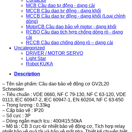
Contactor
MCB Cầu dao tự động - dạng cài
MCCB Cầu dao tự động - dạng khối
MCCB Cầu dao tự động - dạng khối (Loại chỉnh
dòng)
MotorCB Cầu dao bảo vệ motor - dạng khối
RCBO Cầu dao tích hợp chống dòng rò - dạng
cài
RCCB Cầu dao chống dòng rò – dạng cài
Uncategorized
DRIVER / MOTOR SERVO
Light Star
Robot KUKA
Description
– Tên sản phẩm: Cầu dao bảo vệ động cơ GV2L20
Schneider
– Tiêu chuẩn : VDE 0660, NF C 79-130, NF C 63-120, VDE
0113, IEC 60947-2, IEC 60947-1, EN 60204, NF C 63-650
– Trọng lượng : 0.33kg
– Cấp bảo vệ : IP20
– Số cực : 3P
– Dòng ngắn mạch Icu : 400/415:50kA
– Mô tả : CB 3 cực-từ nhiệt bảo vệ động cơ, Tích hợp relay
nhiệt bảo vệ quá tải và bảo vệ mất pha, Thiết kế chuyên biệt