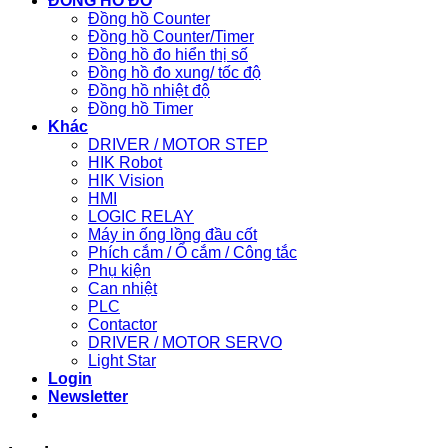
ĐỒNG HỒ ĐO
Đồng hồ Counter
Đồng hồ Counter/Timer
Đồng hồ đo hiển thị số
Đồng hồ đo xung/ tốc độ
Đồng hồ nhiệt độ
Đồng hồ Timer
Khác
DRIVER / MOTOR STEP
HIK Robot
HIK Vision
HMI
LOGIC RELAY
Máy in ống lồng đầu cốt
Phích cắm / Ổ cắm / Công tắc
Phụ kiện
Can nhiệt
PLC
Contactor
DRIVER / MOTOR SERVO
Light Star
Login
Newsletter