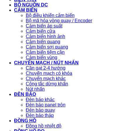
BỘ NGUỒN DC
CẢM BIẾN
Bộ điều khiển cảm biến
Bộ mã hóa vòng quay / Encoder
Cảm biến áp suất
Cảm biến cửa
Cảm biến hình ảnh
Cảm biến quang
Cảm biến sợi quang
Cảm biến tiệm cận
Cảm biến vùng
CHUYỂN MẠCH / NÚT NHẤN
Cần gạt 2-4 hướng
Chuyển mạch có khóa
Chuyển mạch khác
Công tắc dừng khẩn
Nút nhấn
ĐÈN BÁO
Đèn báo khác
Đèn báo panel tròn
Đèn báo quay
Đèn báo tháp
ĐỒNG HỒ
Đồng hồ nhiệt độ