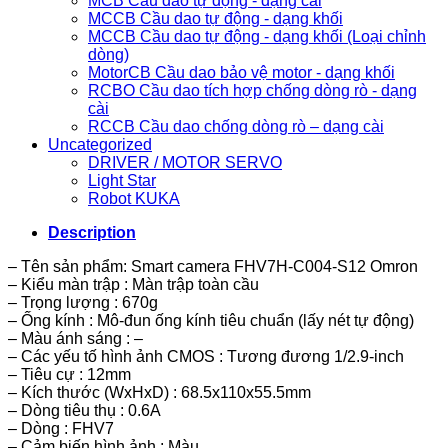
MCB Cầu dao tự động - dạng cài
MCCB Cầu dao tự động - dạng khối
MCCB Cầu dao tự động - dạng khối (Loại chỉnh
dòng)
MotorCB Cầu dao bảo vệ motor - dạng khối
RCBO Cầu dao tích hợp chống dòng rò - dạng
cài
RCCB Cầu dao chống dòng rò – dạng cài
Uncategorized
DRIVER / MOTOR SERVO
Light Star
Robot KUKA
Description
– Tên sản phẩm: Smart camera FHV7H-C004-S12 Omron
– Kiểu màn trập : Màn trập toàn cầu
– Trọng lượng : 670g
– Ống kính : Mô-đun ống kính tiêu chuẩn (lấy nét tự động)
– Màu ánh sáng : –
– Các yếu tố hình ảnh CMOS : Tương đương 1/2.9-inch
– Tiêu cự : 12mm
– Kích thước (WxHxD) : 68.5x110x55.5mm
– Dòng tiêu thụ : 0.6A
– Dòng : FHV7
– Cảm biến hình ảnh : Màu