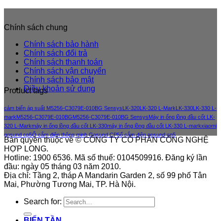
Chính sách chung
Chính sách bảo hành
Chính sách đổi trả
Chính sách thanh toán
Chính sách vận chuyển
Chính sách bảo mật
Điều khoản sử dung
Product tags
cảm biến áp suất M5256-C3079E-010BG Sensys
LK-320
LK-320 L-Mark
LK-330
LK-330 L-
mark
M5256-C3079E-010BG
M5256-C3079E-010BG Sensys
Máy in ống lồng đầu cốt LK-
320 L-Mark
máy in ống lồng đầu cốt LK-330
máy in ống lồng đầu cốt LK-330 L-mark
xiaomi
gosund cp5
Ổ cắm điện thông minh Gosund CP5
ổ cắm điện gosund cp5
Bản quyền thuộc về © CÔNG TY CỔ PHẦN CÔNG NGHỆ
HỢP LONG.
Hotline: 1900 6536. Mã số thuế: 0104509916. Đăng ký lần
đầu: ngày 05 tháng 03 năm 2010.
Địa chỉ: Tầng 2, tháp A Mandarin Garden 2, số 99 phố Tân
Mai, Phường Tương Mai, TP. Hà Nội.
Search for:
BIẾN TẦN