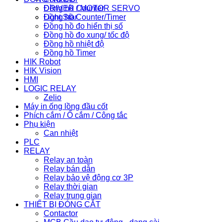
Đồng hồ Counter
DRIVER / MOTOR SERVO
Đồng hồ Counter/Timer
Light Star
Đồng hồ đo hiển thị số
Đồng hồ đo xung/ tốc độ
Đồng hồ nhiệt độ
Đồng hồ Timer
HIK Robot
HIK Vision
HMI
LOGIC RELAY
Zelio
Máy in ống lồng đầu cốt
Phích cắm / Ổ cắm / Công tắc
Phụ kiện
Can nhiệt
PLC
RELAY
Relay an toàn
Relay bán dẫn
Relay bảo vệ động cơ 3P
Relay thời gian
Relay trung gian
THIẾT BỊ ĐÓNG CẮT
Contactor