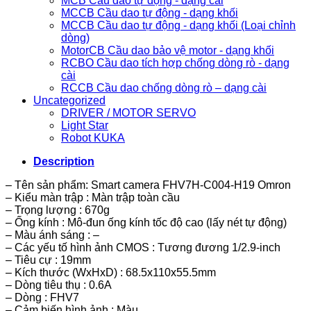
MCB Cầu dao tự động - dạng cài
MCCB Cầu dao tự động - dạng khối
MCCB Cầu dao tự động - dạng khối (Loại chỉnh
dòng)
MotorCB Cầu dao bảo vệ motor - dạng khối
RCBO Cầu dao tích hợp chống dòng rò - dạng
cài
RCCB Cầu dao chống dòng rò – dạng cài
Uncategorized
DRIVER / MOTOR SERVO
Light Star
Robot KUKA
Description
– Tên sản phẩm: Smart camera FHV7H-C004-H19 Omron
– Kiểu màn trập : Màn trập toàn cầu
– Trọng lượng : 670g
– Ống kính : Mô-đun ống kính tốc độ cao (lấy nét tự động)
– Màu ánh sáng : –
– Các yếu tố hình ảnh CMOS : Tương đương 1/2.9-inch
– Tiêu cự : 19mm
– Kích thước (WxHxD) : 68.5x110x55.5mm
– Dòng tiêu thụ : 0.6A
– Dòng : FHV7
– Cảm biến hình ảnh : Màu