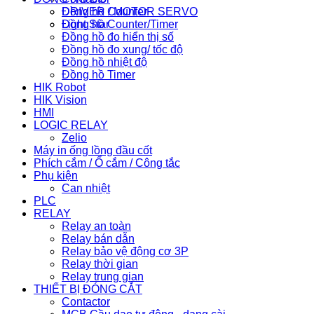
Đồng hồ Counter
DRIVER / MOTOR SERVO
Đồng hồ Counter/Timer
Light Star
Đồng hồ đo hiển thị số
Đồng hồ đo xung/ tốc độ
Đồng hồ nhiệt độ
Đồng hồ Timer
HIK Robot
HIK Vision
HMI
LOGIC RELAY
Zelio
Máy in ống lồng đầu cốt
Phích cắm / Ổ cắm / Công tắc
Phụ kiện
Can nhiệt
PLC
RELAY
Relay an toàn
Relay bán dẫn
Relay bảo vệ động cơ 3P
Relay thời gian
Relay trung gian
THIẾT BỊ ĐÓNG CẮT
Contactor