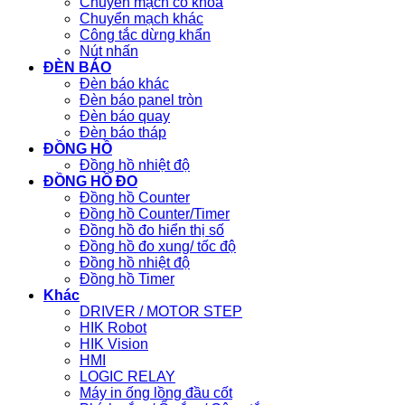
Chuyển mạch có khóa
Chuyển mạch khác
Công tắc dừng khẩn
Nút nhấn
ĐÈN BÁO
Đèn báo khác
Đèn báo panel tròn
Đèn báo quay
Đèn báo tháp
ĐỒNG HỒ
Đồng hồ nhiệt độ
ĐỒNG HỒ ĐO
Đồng hồ Counter
Đồng hồ Counter/Timer
Đồng hồ đo hiển thị số
Đồng hồ đo xung/ tốc độ
Đồng hồ nhiệt độ
Đồng hồ Timer
Khác
DRIVER / MOTOR STEP
HIK Robot
HIK Vision
HMI
LOGIC RELAY
Máy in ống lồng đầu cốt