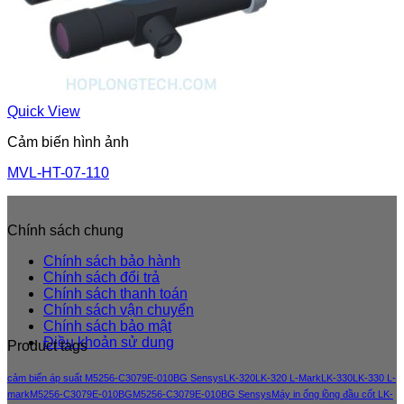
Quick View
Cảm biến hình ảnh
MVL-HT-07-110
Chính sách chung
Chính sách bảo hành
Chính sách đổi trả
Chính sách thanh toán
Chính sách vận chuyển
Chính sách bảo mật
Điều khoản sử dung
Product tags
cảm biến áp suất M5256-C3079E-010BG Sensys
LK-320
LK-320 L-Mark
LK-330
LK-330 L-
mark
M5256-C3079E-010BG
M5256-C3079E-010BG Sensys
Máy in ống lồng đầu cốt LK-