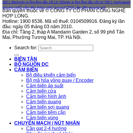
320 L-Mark
máy in ống lồng đầu cốt LK-330
máy in ống lồng đầu cốt LK-330 L-mark
xiaomi
gosund cp5
Ổ cắm điện thông minh Gosund CP5
ổ cắm điện gosund cp5
Bản quyền thuộc về © CÔNG TY CỔ PHẦN CÔNG NGHỆ
HỢP LONG.
Hotline: 1900 6536. Mã số thuế: 0104509916. Đăng ký lần
đầu: ngày 05 tháng 03 năm 2010.
Địa chỉ: Tầng 2, tháp A Mandarin Garden 2, số 99 phố Tân
Mai, Phường Tương Mai, TP. Hà Nội.
Search for:
BIẾN TẦN
BỘ NGUỒN DC
CẢM BIẾN
Bộ điều khiển cảm biến
Bộ mã hóa vòng quay / Encoder
Cảm biến áp suất
Cảm biến cửa
Cảm biến hình ảnh
Cảm biến quang
Cảm biến sợi quang
Cảm biến tiệm cận
Cảm biến vùng
CHUYỂN MẠCH / NÚT NHẤN
Cần gạt 2-4 hướng