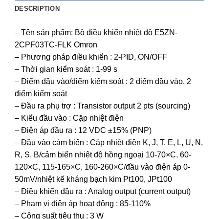
DESCRIPTION
– Tên sản phẩm: Bộ điều khiển nhiệt độ E5ZN-
2CPF03TC-FLK Omron
– Phương pháp điều khiển : 2-PID, ON/OFF
– Thời gian kiểm soát : 1-99 s
– Điểm đầu vào/điểm kiểm soát : 2 điểm đầu vào, 2
điểm kiểm soát
– Đầu ra phụ trợ : Transistor output 2 pts (sourcing)
– Kiểu đầu vào : Cặp nhiệt điện
– Điện áp đầu ra : 12 VDC ±15% (PNP)
– Đầu vào cảm biến : Cặp nhiệt điện K, J, T, E, L, U, N,
R, S, B/cảm biến nhiệt độ hồng ngoại 10-70×C, 60-
120×C, 115-165×C, 160-260×C/đầu vào điện áp 0-
50mV/nhiệt kế kháng bạch kim Pt100, JPt100
– Điều khiển đầu ra : Analog output (current output)
– Phạm vi điện áp hoạt động : 85-110%
– Công suất tiêu thụ : 3 W