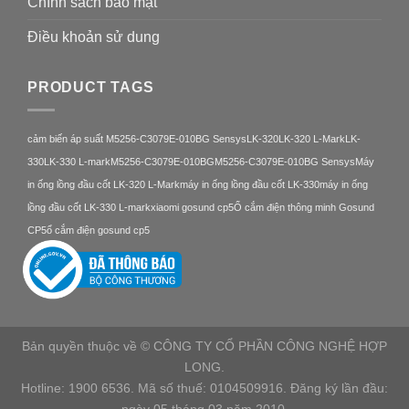
Chính sách bảo mật
Điều khoản sử dung
PRODUCT TAGS
cảm biến áp suất M5256-C3079E-010BG Sensys
LK-320
LK-320 L-Mark
LK-
330
LK-330 L-mark
M5256-C3079E-010BG
M5256-C3079E-010BG Sensys
Máy
in ống lồng đầu cốt LK-320 L-Mark
máy in ống lồng đầu cốt LK-330
máy in ống
lồng đầu cốt LK-330 L-mark
xiaomi gosund cp5
Ổ cắm điện thông minh Gosund
CP5
ổ cắm điện gosund cp5
Bản quyền thuộc về © CÔNG TY CỔ PHẦN CÔNG NGHỆ HỢP
LONG.
Hotline: 1900 6536. Mã số thuế: 0104509916. Đăng ký lần đầu: