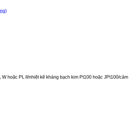
òng)
, B, W hoặc PL II/nhiệt kế kháng bạch kim Pt100 hoặc JPt100/cảm