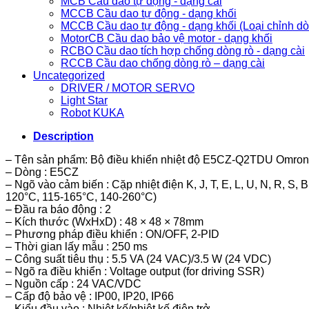
MCB Cầu dao tự động - dạng cài
MCCB Cầu dao tự động - dạng khối
MCCB Cầu dao tự động - dạng khối (Loại chỉnh d
MotorCB Cầu dao bảo vệ motor - dạng khối
RCBO Cầu dao tích hợp chống dòng rò - dạng cài
RCCB Cầu dao chống dòng rò – dạng cài
Uncategorized
DRIVER / MOTOR SERVO
Light Star
Robot KUKA
Description
– Tên sản phẩm: Bộ điều khiển nhiệt độ E5CZ-Q2TDU Omron
– Dòng : E5CZ
– Ngõ vào cảm biến : Cặp nhiệt điện K, J, T, E, L, U, N, R, S
120°C, 115-165°C, 140-260°C)
– Đầu ra báo động : 2
– Kích thước (WxHxD) : 48 × 48 × 78mm
– Phương pháp điều khiển : ON/OFF, 2-PID
– Thời gian lấy mẫu : 250 ms
– Công suất tiêu thụ : 5.5 VA (24 VAC)/3.5 W (24 VDC)
– Ngõ ra điều khiển : Voltage output (for driving SSR)
– Nguồn cấp : 24 VAC/VDC
– Cấp độ bảo vệ : IP00, IP20, IP66
– Kiểu đầu vào : Nhiệt kế/nhiệt kế điện trở