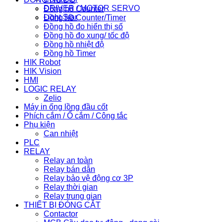
DRIVER / MOTOR SERVO
Đồng hồ Counter
Light Star
Đồng hồ Counter/Timer
Đồng hồ đo hiển thị số
Đồng hồ đo xung/ tốc độ
Đồng hồ nhiệt độ
Đồng hồ Timer
HIK Robot
HIK Vision
HMI
LOGIC RELAY
Zelio
Máy in ống lồng đầu cốt
Phích cắm / Ổ cắm / Công tắc
Phụ kiện
Can nhiệt
PLC
RELAY
Relay an toàn
Relay bán dẫn
Relay bảo vệ động cơ 3P
Relay thời gian
Relay trung gian
THIẾT BỊ ĐÓNG CẮT
Contactor