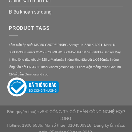
Chính sách bảo mật
Điều khoản sử dung
PRODUCT TAGS
cảm biến áp suất M5256-C3079E-010BG Sensys
LK-320
LK-320 L-Mark
LK-
330
LK-330 L-mark
M5256-C3079E-010BG
M5256-C3079E-010BG Sensys
Máy
in ống lồng đầu cốt LK-320 L-Mark
máy in ống lồng đầu cốt LK-330
máy in ống
lồng đầu cốt LK-330 L-mark
xiaomi gosund cp5
Ổ cắm điện thông minh Gosund
CP5
ổ cắm điện gosund cp5
Bản quyền thuộc về © CÔNG TY CỔ PHẦN CÔNG NGHỆ HỢP
LONG.
Hotline: 1900 6536. Mã số thuế: 0104509916. Đăng ký lần đầu: