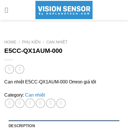
Skip
to
content
HOME
/
PHỤ KIỆN
/
CAN NHIỆT
E5CC-QX1AUM-000
Can nhiệt E5CC-QX1AUM-000 Omron giá tốt
Category:
Can nhiệt
DESCRIPTION