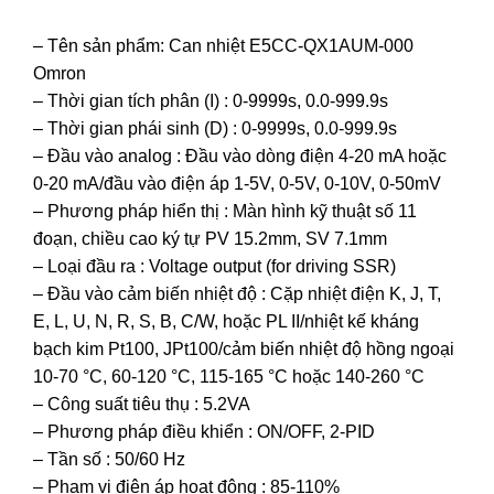
– Tên sản phẩm: Can nhiệt E5CC-QX1AUM-000
Omron
– Thời gian tích phân (I) : 0-9999s, 0.0-999.9s
– Thời gian phái sinh (D) : 0-9999s, 0.0-999.9s
– Đầu vào analog : Đầu vào dòng điện 4-20 mA hoặc
0-20 mA/đầu vào điện áp 1-5V, 0-5V, 0-10V, 0-50mV
– Phương pháp hiển thị : Màn hình kỹ thuật số 11
đoạn, chiều cao ký tự PV 15.2mm, SV 7.1mm
– Loại đầu ra : Voltage output (for driving SSR)
– Đầu vào cảm biến nhiệt độ : Cặp nhiệt điện K, J, T,
E, L, U, N, R, S, B, C/W, hoặc PL II/nhiệt kế kháng
bạch kim Pt100, JPt100/cảm biến nhiệt độ hồng ngoại
10-70 °C, 60-120 °C, 115-165 °C hoặc 140-260 °C
– Công suất tiêu thụ : 5.2VA
– Phương pháp điều khiển : ON/OFF, 2-PID
– Tần số : 50/60 Hz
– Phạm vi điện áp hoạt động : 85-110%