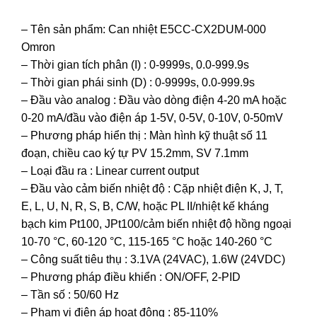
– Tên sản phẩm: Can nhiệt E5CC-CX2DUM-000
Omron
– Thời gian tích phân (I) : 0-9999s, 0.0-999.9s
– Thời gian phái sinh (D) : 0-9999s, 0.0-999.9s
– Đầu vào analog : Đầu vào dòng điện 4-20 mA hoặc
0-20 mA/đầu vào điện áp 1-5V, 0-5V, 0-10V, 0-50mV
– Phương pháp hiển thị : Màn hình kỹ thuật số 11
đoạn, chiều cao ký tự PV 15.2mm, SV 7.1mm
– Loại đầu ra : Linear current output
– Đầu vào cảm biến nhiệt độ : Cặp nhiệt điện K, J, T,
E, L, U, N, R, S, B, C/W, hoặc PL II/nhiệt kế kháng
bạch kim Pt100, JPt100/cảm biến nhiệt độ hồng ngoại
10-70 °C, 60-120 °C, 115-165 °C hoặc 140-260 °C
– Công suất tiêu thụ : 3.1VA (24VAC), 1.6W (24VDC)
– Phương pháp điều khiển : ON/OFF, 2-PID
– Tần số : 50/60 Hz
– Phạm vi điện áp hoạt động : 85-110%