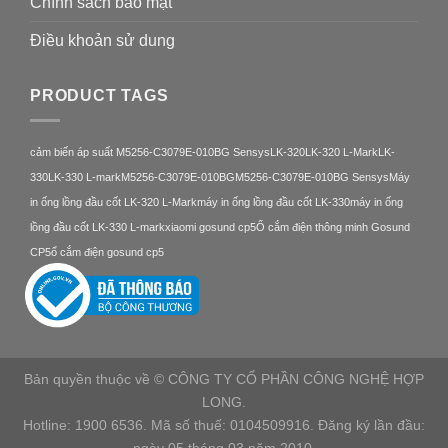
Chính sách bảo mật
Điều khoản sử dung
PRODUCT TAGS
cảm biến áp suất M5256-C3079E-010BG Sensys
LK-320
LK-320 L-Mark
LK-
330
LK-330 L-mark
M5256-C3079E-010BG
M5256-C3079E-010BG Sensys
Máy
in ống lồng đầu cốt LK-320 L-Mark
máy in ống lồng đầu cốt LK-330
máy in ống
lồng đầu cốt LK-330 L-mark
xiaomi gosund cp5
Ổ cắm điện thông minh Gosund
CP5
ổ cắm điện gosund cp5
Bản quyền thuộc về © CÔNG TY CỔ PHẦN CÔNG NGHỆ HỢP
LONG.
Hotline: 1900 6536. Mã số thuế: 0104509916. Đăng ký lần đầu: