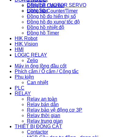
DRIVER / MOTOR SERVO
Đồng hồ Counter
Light Star
Đồng hồ Counter/Timer
Đồng hồ đo hiển thị số
Đồng hồ đo xung/ tốc độ
Đồng hồ nhiệt độ
Đồng hồ Timer
HIK Robot
HIK Vision
HMI
LOGIC RELAY
Zelio
Máy in ống lồng đầu cốt
Phích cắm / Ổ cắm / Công tắc
Phụ kiện
Can nhiệt
PLC
RELAY
Relay an toàn
Relay bán dẫn
Relay bảo vệ động cơ 3P
Relay thời gian
Relay trung gian
THIẾT BỊ ĐÓNG CẮT
Contactor