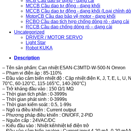
MCB Cầu dao tự động - dạng cài
MCCB Cầu dao tự động - dạng khối
MCCB Cầu dao tự động - dạng khối (Loại chỉnh d
MotorCB Cầu dao bảo vệ motor - dạng khối
RCBO Cầu dao tích hợp chống dòng rò - dạng cài
RCCB Cầu dao chống dòng rò – dạng cài
Uncategorized
DRIVER / MOTOR SERVO
Light Star
Robot KUKA
Description
– Tên sản phẩm: Can nhiệt E5AN-C3MTD-W-500-N Omron
– Phạm vi điện áp : 85-110%
– Đầu vào cảm biến nhiệt độ : Cặp nhiệt điện K, J, T, E, L, U
70°C, 60-120°C, 115-165°C, 140-260°C)
– Trở kháng đầu vào : 150 Ω/1 MΩ
– Thời gian tích phân : 0-3999s
– Thời gian phát sinh : 0-3999s
– Thời gian kiểm soát : 0.5, 1-99s
– Ngõ ra điều khiển : Current output
– Phương pháp điều khiển : ON/OFF, 2-PID
– Nguồn cấp : 24VAC/DC
– Kiểu đầu vào : Nhiệt kế/nhiệt kế điện trở
– Đầu vào cảm biến analog : Current input 4-20 mA, 0-20 mA/Vo