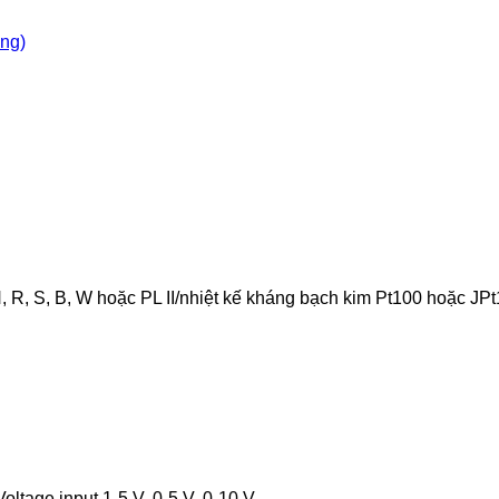
òng)
, N, R, S, B, W hoặc PL II/nhiệt kế kháng bạch kim Pt100 hoặc J
ltage input 1-5 V, 0-5 V, 0-10 V