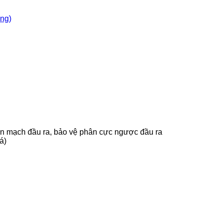
òng)
ắn mạch đầu ra, bảo vệ phân cực ngược đầu ra
á)