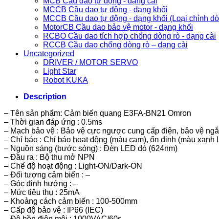
MCB Cầu dao tự động - dạng cài
MCCB Cầu dao tự động - dạng khối
MCCB Cầu dao tự động - dạng khối (Loại chỉnh d
MotorCB Cầu dao bảo vệ motor - dạng khối
RCBO Cầu dao tích hợp chống dòng rò - dạng cài
RCCB Cầu dao chống dòng rò – dạng cài
Uncategorized
DRIVER / MOTOR SERVO
Light Star
Robot KUKA
Description
– Tên sản phẩm: Cảm biến quang E3FA-BN21 Omron
– Thời gian đáp ứng : 0.5ms
– Mạch bảo vệ : Bảo vệ cực ngược cung cấp điện, bảo vệ ng
– Chỉ báo : Chỉ báo hoạt động (màu cam), ổn định (màu xanh l
– Nguồn sáng (bước sóng) : Đèn LED đỏ (624nm)
– Đầu ra : Bộ thu mở NPN
– Chế độ hoạt động : Light-ON/Dark-ON
– Đối tượng cảm biến : –
– Góc định hướng : –
– Mức tiêu thụ : 25mA
– Khoảng cách cảm biến : 100-500mm
– Cấp độ bảo vệ : IP66 (IEC)
– Độ bền điện môi : 1000VAC/60s