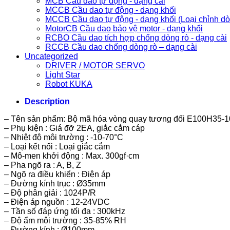
MCB Cầu dao tự động - dạng cài
MCCB Cầu dao tự động - dạng khối
MCCB Cầu dao tự động - dạng khối (Loại chỉnh d
MotorCB Cầu dao bảo vệ motor - dạng khối
RCBO Cầu dao tích hợp chống dòng rò - dạng cài
RCCB Cầu dao chống dòng rò – dạng cài
Uncategorized
DRIVER / MOTOR SERVO
Light Star
Robot KUKA
Description
– Tên sản phẩm: Bộ mã hóa vòng quay tương đối E100H35-1
– Phụ kiện : Giá đỡ 2EA, giắc cắm cáp
– Nhiệt độ môi trường : -10-70°C
– Loại kết nối : Loại giắc cắm
– Mô-men khởi động : Max. 300gf·cm
– Pha ngõ ra : A, B, Z
– Ngõ ra điều khiển : Điện áp
– Đường kính trục : Ø35mm
– Độ phân giải : 1024P/R
– Điện áp nguồn : 12-24VDC
– Tần số đáp ứng tối đa : 300kHz
– Độ ẩm môi trường : 35-85% RH
– Đường kính : Ø100mm