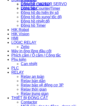
DRIVER / MOTOR SERVO
Đồng hồ Counter
Light Star
Đồng hồ Counter/Timer
Đồng hồ đo hiển thị số
Đồng hồ đo xung/ tốc độ
Đồng hồ nhiệt độ
Đồng hồ Timer
HIK Robot
HIK Vision
HMI
LOGIC RELAY
Zelio
Máy in ống lồng đầu cốt
Phích cắm / Ổ cắm / Công tắc
Phụ kiện
Can nhiệt
PLC
RELAY
Relay an toàn
Relay bán dẫn
Relay bảo vệ động cơ 3P
Relay thời gian
Relay trung gian
THIẾT BỊ ĐÓNG CẮT
Contactor