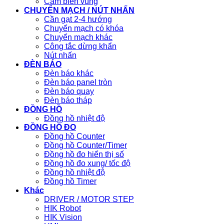
Cảm biến vùng
CHUYỂN MẠCH / NÚT NHẤN
Cần gạt 2-4 hướng
Chuyển mạch có khóa
Chuyển mạch khác
Công tắc dừng khẩn
Nút nhấn
ĐÈN BÁO
Đèn báo khác
Đèn báo panel tròn
Đèn báo quay
Đèn báo tháp
ĐỒNG HỒ
Đồng hồ nhiệt độ
ĐỒNG HỒ ĐO
Đồng hồ Counter
Đồng hồ Counter/Timer
Đồng hồ đo hiển thị số
Đồng hồ đo xung/ tốc độ
Đồng hồ nhiệt độ
Đồng hồ Timer
Khác
DRIVER / MOTOR STEP
HIK Robot
HIK Vision