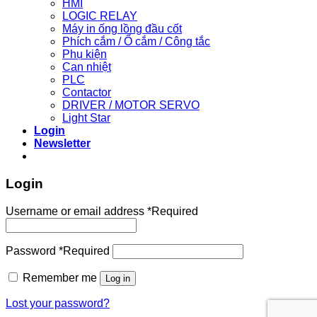
HMI
LOGIC RELAY
Máy in ống lồng đầu cốt
Phích cắm / Ổ cắm / Công tắc
Phụ kiện
Can nhiệt
PLC
Contactor
DRIVER / MOTOR SERVO
Light Star
Login
Newsletter
Login
Username or email address
*
Required
Password
*
Required
Remember me
Log in
Lost your password?