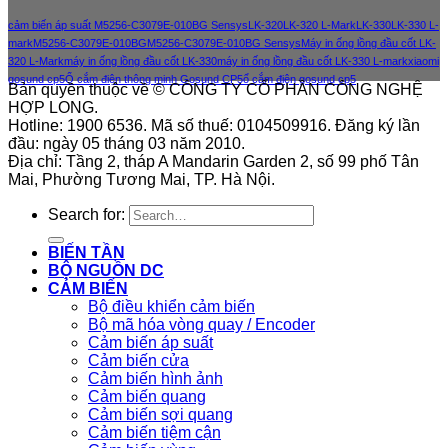
cảm biến áp suất M5256-C3079E-010BG Sensys
LK-320
LK-320 L-Mark
LK-330
LK-330 L-
mark
M5256-C3079E-010BG
M5256-C3079E-010BG Sensys
Máy in ống lồng đầu cốt LK-
320 L-Mark
máy in ống lồng đầu cốt LK-330
máy in ống lồng đầu cốt LK-330 L-mark
xiaomi
gosund cp5
Ổ cắm điện thông minh Gosund CP5
ổ cắm điện gosund cp5
Bản quyền thuộc về © CÔNG TY CỔ PHẦN CÔNG NGHỆ
HỢP LONG.
Hotline: 1900 6536. Mã số thuế: 0104509916. Đăng ký lần
đầu: ngày 05 tháng 03 năm 2010.
Địa chỉ: Tầng 2, tháp A Mandarin Garden 2, số 99 phố Tân
Mai, Phường Tương Mai, TP. Hà Nội.
Search for:
BIẾN TẦN
BỘ NGUỒN DC
CẢM BIẾN
Bộ điều khiển cảm biến
Bộ mã hóa vòng quay / Encoder
Cảm biến áp suất
Cảm biến cửa
Cảm biến hình ảnh
Cảm biến quang
Cảm biến sợi quang
Cảm biến tiệm cận