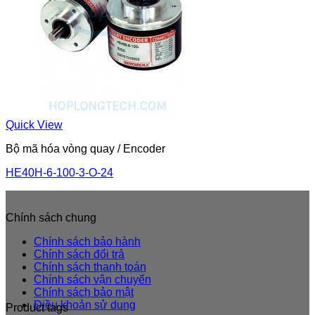
Quick View
Bộ mã hóa vòng quay / Encoder
HE40H-6-100-3-O-24
Chính sách chung
Chính sách bảo hành
Chính sách đổi trả
Chính sách thanh toán
Chính sách vận chuyển
Chính sách bảo mật
Điều khoản sử dung
Product tags