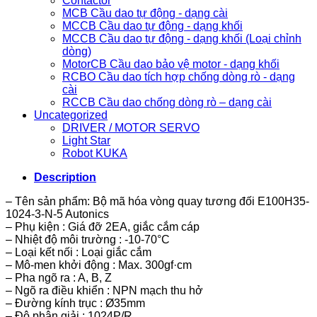
Contactor
MCB Cầu dao tự động - dạng cài
MCCB Cầu dao tự động - dạng khối
MCCB Cầu dao tự động - dạng khối (Loại chỉnh
dòng)
MotorCB Cầu dao bảo vệ motor - dạng khối
RCBO Cầu dao tích hợp chống dòng rò - dạng
cài
RCCB Cầu dao chống dòng rò – dạng cài
Uncategorized
DRIVER / MOTOR SERVO
Light Star
Robot KUKA
Description
– Tên sản phẩm: Bộ mã hóa vòng quay tương đối E100H35-
1024-3-N-5 Autonics
– Phụ kiện : Giá đỡ 2EA, giắc cắm cáp
– Nhiệt độ môi trường : -10-70°C
– Loại kết nối : Loại giắc cắm
– Mô-men khởi động : Max. 300gf·cm
– Pha ngõ ra : A, B, Z
– Ngõ ra điều khiển : NPN mạch thu hở
– Đường kính trục : Ø35mm
– Độ phân giải : 1024P/R